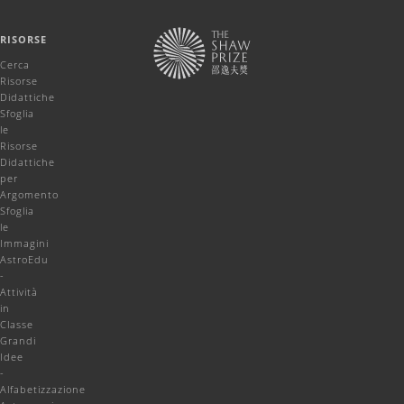
RISORSE
Cerca
Risorse
Didattiche
Sfoglia
le
Risorse
Didattiche
per
Argomento
Sfoglia
le
Immagini
AstroEdu
-
Attività
in
Classe
Grandi
Idee
-
Alfabetizzazione