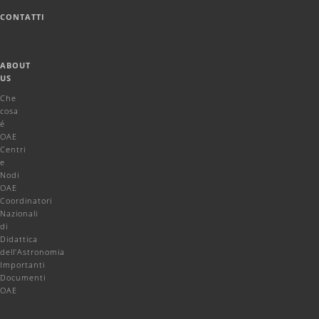
CONTATTI
ABOUT
US
Che
cosa
é
OAE
Centri
e
Nodi
OAE
Coordinatori
Nazionali
di
Didattica
dell'Astronomia
Importanti
Documenti
OAE