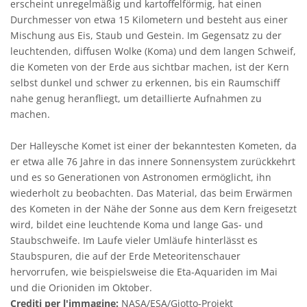
erscheint unregelmäßig und kartoffelförmig, hat einen
Durchmesser von etwa 15 Kilometern und besteht aus einer
Mischung aus Eis, Staub und Gestein. Im Gegensatz zu der
leuchtenden, diffusen Wolke (Koma) und dem langen Schweif,
die Kometen von der Erde aus sichtbar machen, ist der Kern
selbst dunkel und schwer zu erkennen, bis ein Raumschiff
nahe genug heranfliegt, um detaillierte Aufnahmen zu
machen.
Der Halleysche Komet ist einer der bekanntesten Kometen, da
er etwa alle 76 Jahre in das innere Sonnensystem zurückkehrt
und es so Generationen von Astronomen ermöglicht, ihn
wiederholt zu beobachten. Das Material, das beim Erwärmen
des Kometen in der Nähe der Sonne aus dem Kern freigesetzt
wird, bildet eine leuchtende Koma und lange Gas- und
Staubschweife. Im Laufe vieler Umläufe hinterlässt es
Staubspuren, die auf der Erde Meteoritenschauer
hervorrufen, wie beispielsweise die Eta-Aquariden im Mai
und die Orioniden im Oktober.
Crediti per l'immagine:
NASA/ESA/Giotto-Projekt