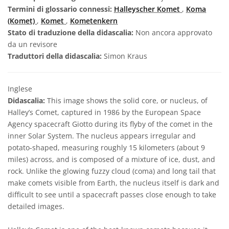
Termini di glossario connessi:
Halleyscher Komet
,
Koma
(Komet)
,
Komet
,
Kometenkern
Stato di traduzione della didascalia:
Non ancora approvato
da un revisore
Traduttori della didascalia:
Simon Kraus
Inglese
Didascalia:
This image shows the solid core, or nucleus, of
Halley’s Comet, captured in 1986 by the European Space
Agency spacecraft Giotto during its flyby of the comet in the
inner Solar System. The nucleus appears irregular and
potato-shaped, measuring roughly 15 kilometers (about 9
miles) across, and is composed of a mixture of ice, dust, and
rock. Unlike the glowing fuzzy cloud (coma) and long tail that
make comets visible from Earth, the nucleus itself is dark and
difficult to see until a spacecraft passes close enough to take
detailed images.