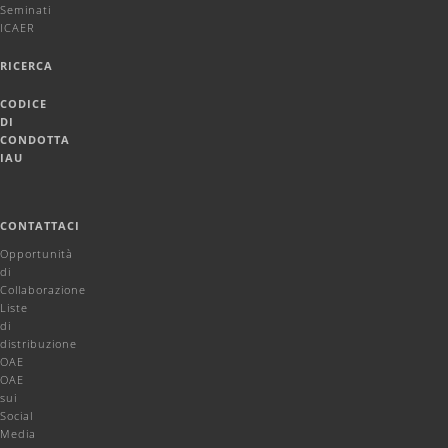
Seminati
ICAER
RICERCA
CODICE
DI
CONDOTTA
IAU
CONTATTACI
Opportunità
di
Collaborazione
Liste
di
distribuzione
OAE
OAE
sui
Social
Media