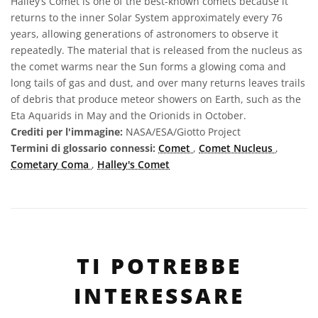
Halley’s Comet is one of the best-known comets because it
returns to the inner Solar System approximately every 76
years, allowing generations of astronomers to observe it
repeatedly. The material that is released from the nucleus as
the comet warms near the Sun forms a glowing coma and
long tails of gas and dust, and over many returns leaves trails
of debris that produce meteor showers on Earth, such as the
Eta Aquarids in May and the Orionids in October.
Crediti per l'immagine:
NASA/ESA/Giotto Project
Termini di glossario connessi:
Comet
,
Comet Nucleus
,
Cometary Coma
,
Halley's Comet
TI POTREBBE
INTERESSARE