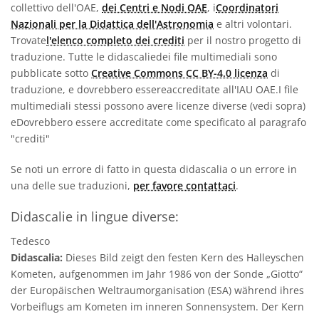
collettivo dell'OAE,
dei Centri e Nodi OAE
, i
Coordinatori
Nazionali per la Didattica dell'Astronomia
e altri volontari.
Trovate
l'elenco completo dei crediti
per il nostro progetto di
traduzione. Tutte le didascaliedei file multimediali sono
pubblicate sotto
Creative Commons CC BY-4.0 licenza
di
traduzione, e dovrebbero essereaccreditate all'IAU OAE.I file
multimediali stessi possono avere licenze diverse (vedi sopra)
eDovrebbero essere accreditate come specificato al paragrafo
"crediti"
Se noti un errore di fatto in questa didascalia o un errore in
una delle sue traduzioni,
per favore contattaci
.
Didascalie in lingue diverse:
Tedesco
Didascalia:
Dieses Bild zeigt den festen Kern des Halleyschen
Kometen, aufgenommen im Jahr 1986 von der Sonde „Giotto“
der Europäischen Weltraumorganisation (ESA) während ihres
Vorbeiflugs am Kometen im inneren Sonnensystem. Der Kern