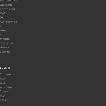
Astronomica
Glossario
Recensioni
OAE
Didattica
Astronomica
in
tutto
il
Mondo
Seleziona
risorse
esterne
EVENTI
Conferenza
IAU-
OAE
Workshop
Shaw-
IAU
Serie
di