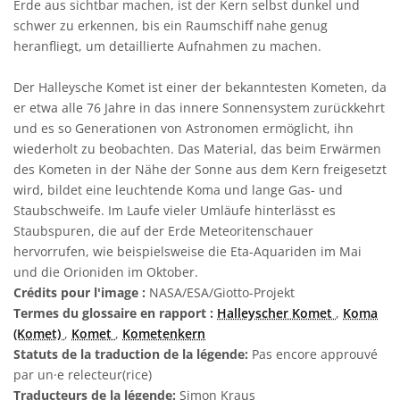
Erde aus sichtbar machen, ist der Kern selbst dunkel und
schwer zu erkennen, bis ein Raumschiff nahe genug
heranfliegt, um detaillierte Aufnahmen zu machen.
Der Halleysche Komet ist einer der bekanntesten Kometen, da
er etwa alle 76 Jahre in das innere Sonnensystem zurückkehrt
und es so Generationen von Astronomen ermöglicht, ihn
wiederholt zu beobachten. Das Material, das beim Erwärmen
des Kometen in der Nähe der Sonne aus dem Kern freigesetzt
wird, bildet eine leuchtende Koma und lange Gas- und
Staubschweife. Im Laufe vieler Umläufe hinterlässt es
Staubspuren, die auf der Erde Meteoritenschauer
hervorrufen, wie beispielsweise die Eta-Aquariden im Mai
und die Orioniden im Oktober.
Crédits pour l'image :
NASA/ESA/Giotto-Projekt
Termes du glossaire en rapport :
Halleyscher Komet
,
Koma
(Komet)
,
Komet
,
Kometenkern
Statuts de la traduction de la légende:
Pas encore approuvé
par un·e relecteur(rice)
Traducteurs de la légende:
Simon Kraus