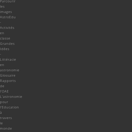
Parcourir
les
images
AstroEdu
-
Activités
en
classe
Grandes
Idées
-
Littéracie
en
astronomie
Glossaire
Rapports
de
l'OAE
L'astronomie
pour
l'Education
à
travers
le
monde