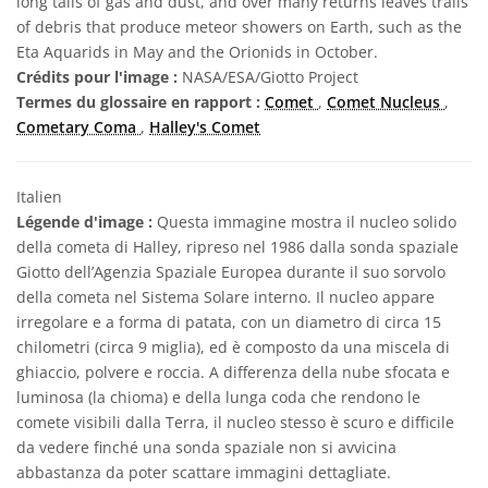
long tails of gas and dust, and over many returns leaves trails
of debris that produce meteor showers on Earth, such as the
Eta Aquarids in May and the Orionids in October.
Crédits pour l'image :
NASA/ESA/Giotto Project
Termes du glossaire en rapport :
Comet
,
Comet Nucleus
,
Cometary Coma
,
Halley's Comet
Italien
Légende d'image :
Questa immagine mostra il nucleo solido
della cometa di Halley, ripreso nel 1986 dalla sonda spaziale
Giotto dell’Agenzia Spaziale Europea durante il suo sorvolo
della cometa nel Sistema Solare interno. Il nucleo appare
irregolare e a forma di patata, con un diametro di circa 15
chilometri (circa 9 miglia), ed è composto da una miscela di
ghiaccio, polvere e roccia. A differenza della nube sfocata e
luminosa (la chioma) e della lunga coda che rendono le
comete visibili dalla Terra, il nucleo stesso è scuro e difficile
da vedere finché una sonda spaziale non si avvicina
abbastanza da poter scattare immagini dettagliate.