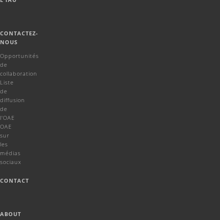
CONTACTEZ-
NOUS
Opportunités
de
collaboration
Liste
de
diffusion
de
l'OAE
OAE
sur
les
médias
sociaux
CONTACT
ABOUT