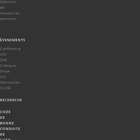
Sélection
de
ressources
externes
ÉVENEMENTS
Conférence
UAI-
OAE
Colloque
Shaw-
IAU
Séminaires
ICAER
RECHERCHE
CODE
DE
BONNE
CONDUITE
DE
L'IAU