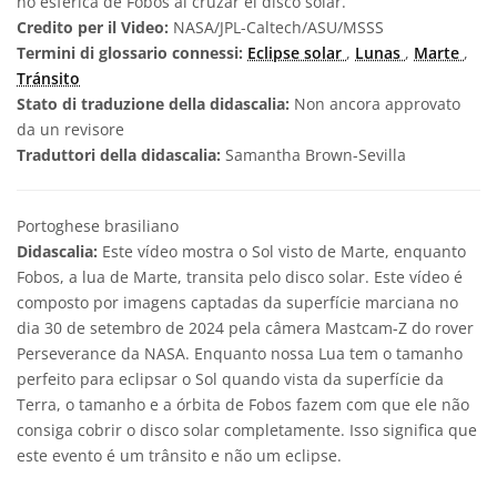
no esférica de Fobos al cruzar el disco solar.
Credito per il Video:
NASA/JPL-Caltech/ASU/MSSS
Termini di glossario connessi:
Eclipse solar
,
Lunas
,
Marte
,
Tránsito
Stato di traduzione della didascalia:
Non ancora approvato
da un revisore
Traduttori della didascalia:
Samantha Brown-Sevilla
Portoghese brasiliano
Didascalia:
Este vídeo mostra o Sol visto de Marte, enquanto
Fobos, a lua de Marte, transita pelo disco solar. Este vídeo é
composto por imagens captadas da superfície marciana no
dia 30 de setembro de 2024 pela câmera Mastcam-Z do rover
Perseverance da NASA. Enquanto nossa Lua tem o tamanho
perfeito para eclipsar o Sol quando vista da superfície da
Terra, o tamanho e a órbita de Fobos fazem com que ele não
consiga cobrir o disco solar completamente. Isso significa que
este evento é um trânsito e não um eclipse.