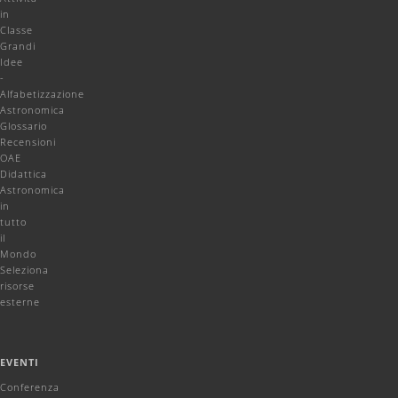
in
Classe
Grandi
Idee
-
Alfabetizzazione
Astronomica
Glossario
Recensioni
OAE
Didattica
Astronomica
in
tutto
il
Mondo
Seleziona
risorse
esterne
EVENTI
Conferenza