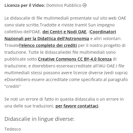
Dominio Pubblico icon
Licenza per il Video:
Dominio Pubblico
Le didascalie di file multimediali presentate sul sito web OAE
sono state scritte,Tradotte e riviste tramit Sun impegno
collettivo dell'OAE,
dei Centri e Nodi OAE
, i
Coordinatori
Nazionali per la Didattica dell'Astronomia
e altri volontari.
Trovate
l'elenco completo dei crediti
per il nostro progetto di
traduzione. Tutte le didascaliedei file multimediali sono
pubblicate sotto
Creative Commons CC BY-4.0 licenza
di
traduzione, e dovrebbero essereaccreditate all'IAU OAE.I file
multimediali stessi possono avere licenze diverse (vedi sopra)
eDovrebbero essere accreditate come specificato al paragrafo
"crediti"
Se noti un errore di fatto in questa didascalia o un errore in
una delle sue traduzioni,
per favore contattaci
.
Didascalie in lingue diverse:
Tedesco