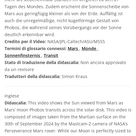
Tagen des Mondes. Zudem erscheint die Sonnenscheibe von
Mars aus geringfügig kleiner als von der Erde. Auffällig ist
auch die unregelmäßige, nicht kugelförmige Gestalt von
Phobos, die während seines Vorübergangs vor der Sonne
deutlich erkennbar wird.
Credito per il Video:
NASA/JPL-Caltech/ASU/MSSS
Termini di glossario connessi:
Mars
,
Monde
,
Sonnenfinsternis
,
Transit
Stato di traduzione della didascalia:
Non ancora approvato
da un revisore
Traduttori della didascalia:
Simon Kraus
Inglese
Didascalia:
This video shows the Sun viewed from Mars as
Mars’ moon Phobos transits across the solar disk. This video is
composed of images taken from the Martian surface on the
30th of September 2024 by the Mastcam-Z camera of NASA’s
Perseverance Mars rover. While our Moon is perfectly sized to