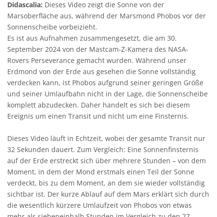
Didascalia:
Dieses Video zeigt die Sonne von der
Marsoberfläche aus, während der Marsmond Phobos vor der
Sonnenscheibe vorbeizieht.
Es ist aus Aufnahmen zusammengesetzt, die am 30.
September 2024 von der Mastcam-Z-Kamera des NASA-
Rovers Perseverance gemacht wurden. Während unser
Erdmond von der Erde aus gesehen die Sonne vollständig
verdecken kann, ist Phobos aufgrund seiner geringen Größe
und seiner Umlaufbahn nicht in der Lage, die Sonnenscheibe
komplett abzudecken. Daher handelt es sich bei diesem
Ereignis um einen Transit und nicht um eine Finsternis.
Dieses Video läuft in Echtzeit, wobei der gesamte Transit nur
32 Sekunden dauert. Zum Vergleich: Eine Sonnenfinsternis
auf der Erde erstreckt sich über mehrere Stunden – von dem
Moment, in dem der Mond erstmals einen Teil der Sonne
verdeckt, bis zu dem Moment, an dem sie wieder vollständig
sichtbar ist. Der kurze Ablauf auf dem Mars erklärt sich durch
die wesentlich kürzere Umlaufzeit von Phobos von etwas
mehr als siebeneinhalb Stunden im Vergleich zu den 27