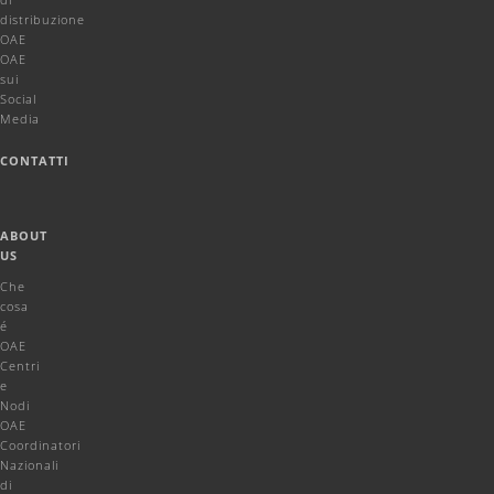
distribuzione
OAE
OAE
sui
Social
Media
CONTATTI
ABOUT
US
Che
cosa
é
OAE
Centri
e
Nodi
OAE
Coordinatori
Nazionali
di