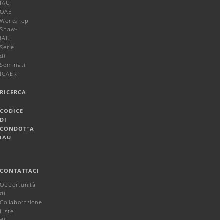
IAU-
OAE
Workshop
Shaw-
IAU
Serie
di
Seminati
ICAER
RICERCA
CODICE
DI
CONDOTTA
IAU
CONTATTACI
Opportunità
di
Collaborazione
Liste
di