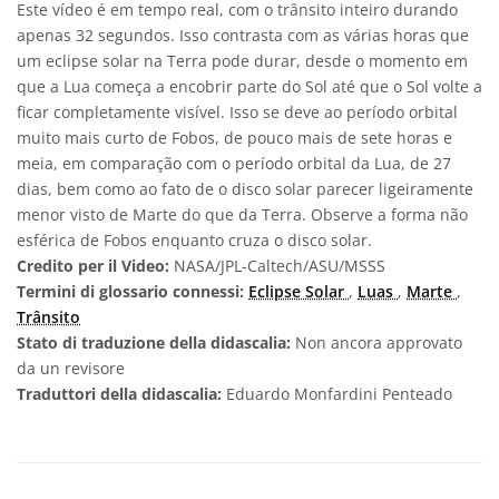
Este vídeo é em tempo real, com o trânsito inteiro durando
apenas 32 segundos. Isso contrasta com as várias horas que
um eclipse solar na Terra pode durar, desde o momento em
que a Lua começa a encobrir parte do Sol até que o Sol volte a
ficar completamente visível. Isso se deve ao período orbital
muito mais curto de Fobos, de pouco mais de sete horas e
meia, em comparação com o período orbital da Lua, de 27
dias, bem como ao fato de o disco solar parecer ligeiramente
menor visto de Marte do que da Terra. Observe a forma não
esférica de Fobos enquanto cruza o disco solar.
Credito per il Video:
NASA/JPL-Caltech/ASU/MSSS
Termini di glossario connessi:
Eclipse Solar
,
Luas
,
Marte
,
Trânsito
Stato di traduzione della didascalia:
Non ancora approvato
da un revisore
Traduttori della didascalia:
Eduardo Monfardini Penteado