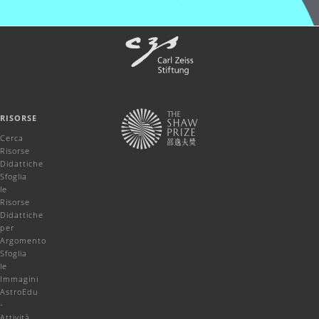
RISORSE
Cerca
Risorse
Didattiche
Sfoglia
le
Risorse
Didattiche
per
Argomento
Sfoglia
le
Immagini
AstroEdu
-
Attività