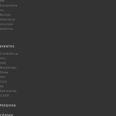
em
Astronomia
no
Mundo
Selecionar
recursos
externos
EVENTOS
Conferência
IAU-
OAE
Workshops
Shaw-
IAU
Ciclo
de
Seminários
ICAER
PESQUISA
CÓDIGO