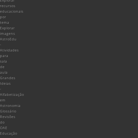
Explorar
recursos
educacionais
por
tema
Explorar
imagens
AstroEdu
-
Atividades
para
sala
de
aula
Grandes
Ideias
-
Alfabetização
em
Astronomia
Glossário
Revisões
do
OAE
Educação