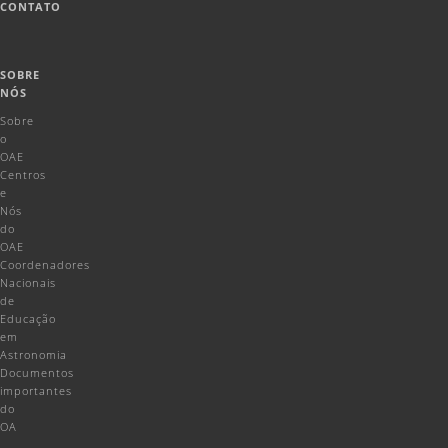
CONTATO
SOBRE
NÓS
Sobre
o
OAE
Centros
e
Nós
do
OAE
Coordenadores
Nacionais
de
Educação
em
Astronomia
Documentos
importantes
do
OA