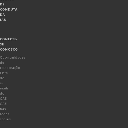
DE
CONDUTA
DA
IAU
CONECTE-
SE
CONOSCO
Oportunidades
de
colaboração
Lista
de
e-
mails
do
OAE
OAE
nas
redes
sociais