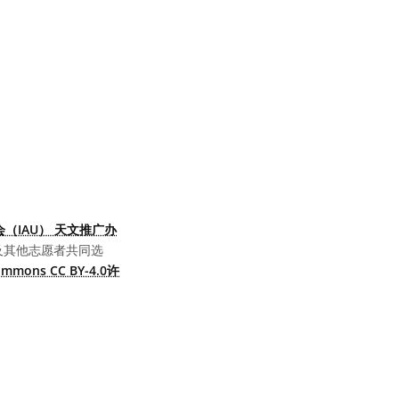
（IAU） 天文推广办
及其他志愿者共同选
Commons CC BY-4.0许