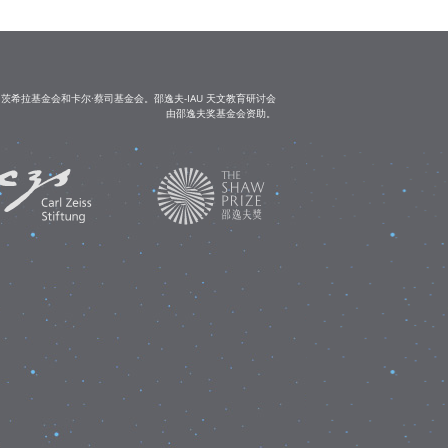
茨希拉基金会和卡尔·蔡司基金会。邵逸夫-IAU 天文教育研讨会
由邵逸夫奖基金会资助。