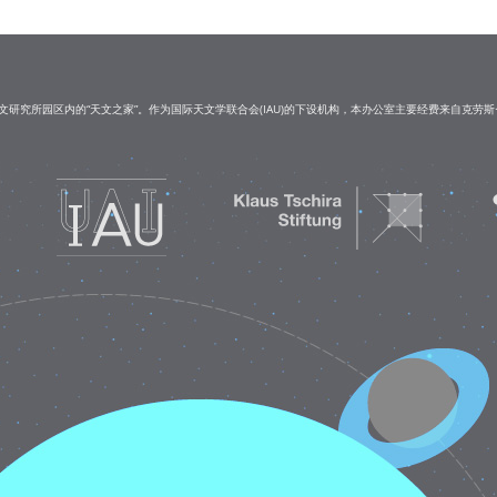
研究所园区内的“天文之家”。作为国际天文学联合会(IAU)的下设机构，本办公室主要经费来自克劳斯·