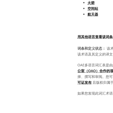
火箭
空间站
航天器
用其他语言查看该词条
词条和定义状态：
该术
该术语及其定义的译文
OAE多语言词汇表是由
公室（OAO）合作的
择、撰写和审阅。您
可证发布
且版权归属于 “
如果您发现此词汇术语