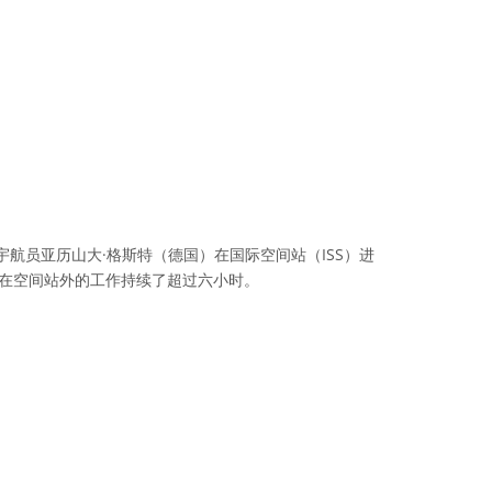
宇航员亚历山大·格斯特（德国）在国际空间站（ISS）进
他在空间站外的工作持续了超过六小时。
识共享许可协议 Attribution-NonCommercial 2.0 Generic 图标