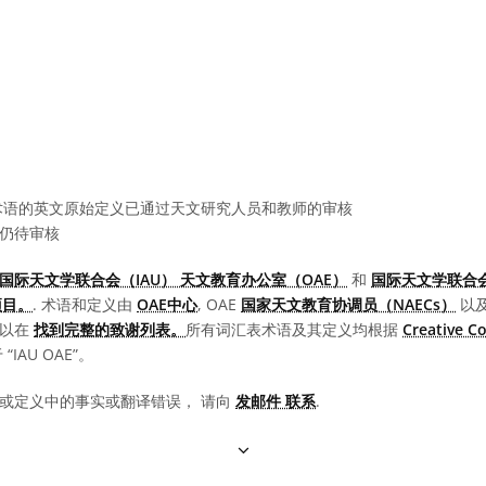
语的英文原始定义已通过天文研究人员和教师的审核
仍待审核
国际天文学联合会（IAU） 天文教育办公室（OAE）
和
国际天文学联合会
项目。
. 术语和定义由
OAE中心
, OAE
国家天文教育协调员（NAECs）
以
可以在
找到完整的致谢列表。
所有词汇表术语及其定义均根据
Creative 
IAU OAE”。
或定义中的事实或翻译错误， 请向
发邮件 联系
.