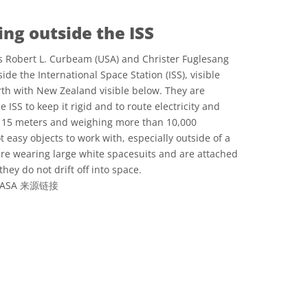
ng outside the ISS
s Robert L. Curbeam (USA) and Christer Fuglesang
de the International Space Station (ISS), visible
rth with New Zealand visible below. They are
 ISS to keep it rigid and to route electricity and
er 15 meters and weighing more than 10,000
t easy objects to work with, especially outside of a
are wearing large white spacesuits and are attached
they do not drift off into space.
NASA
来源链接