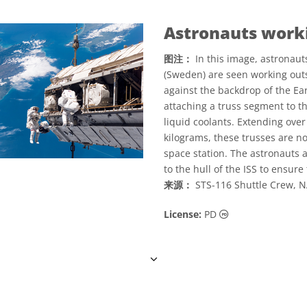
Astronauts worki
图注：
In this image, astronaut
(Sweden) are seen working outsi
against the backdrop of the Ea
attaching a truss segment to the
liquid coolants. Extending ov
kilograms, these trusses are no
space station. The astronauts 
to the hull of the ISS to ensure 
来源：
STS-116 Shuttle Crew, 
公共领域 图标
License:
PD