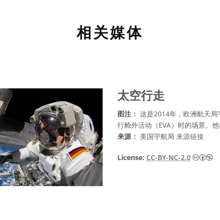
相关媒体
太空行走
图注：
这是2014年，欧洲航天局
行舱外活动（EVA）时的场景。
来源：
美国宇航局
来源链接
知
License:
CC-BY-NC-2.0