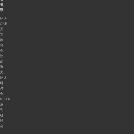
资
讯
IAU-
OAE
天
文
教
育
会
议
邵
逸
夫-
IAU
研
讨
会
ICAER
系
列
研
讨
会