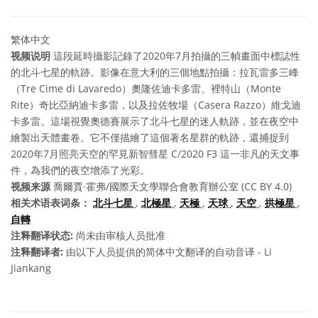
繁体中文
视频说明
這段延時攝影記錄了2020年7月拍攝的三幀畫面中標誌性
的北斗七星的軌跡。影像在意大利的三個地點拍攝：拉瓦雷多三峰
（Tre Cime di Lavaredo）奧隆佐迪卡多雷、裡特山（Monte
Rite）奇比亞納迪卡多雷，以及拉佐牧場（Casera Razzo）維戈迪
卡多雷。這場視覺奧德賽展示了北斗七星的迷人軌跡，並在夜空中
繪製出天體畫卷。它不僅描繪了這個著名星群的軌跡，還捕捉到
2020年7月照亮天空的罕見新智彗星 C/2020 F3 這一非凡的天文事
件，為我們的夜空增添了光彩。
视频来源
喬爾賈·霍弗/國際天文學聯合會教育辦公室 (CC BY 4.0)
相关术语表词条：
北斗七星
,
北極星
,
天極
,
天球
,
天空
,
拱極星
,
自轉
注释翻译状态:
尚未由审核人员批准
注释翻译者:
由以下人员提供的简体中文翻译的自动音译 - Li
Jiankang