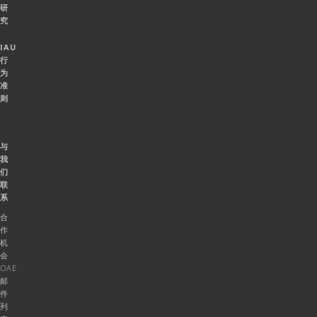
研
究
IAU
行
为
准
则
与
我
们
联
系
合
作
机
会
OAE
邮
件
列