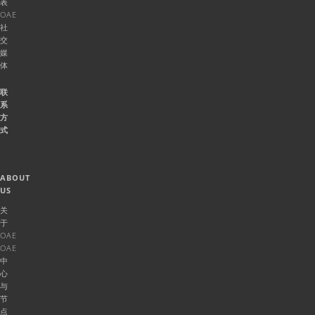
表
OAE
社
交
媒
体
联
系
方
式
ABOUT
US
关
于
OAE
OAE
中
心
与
节
点