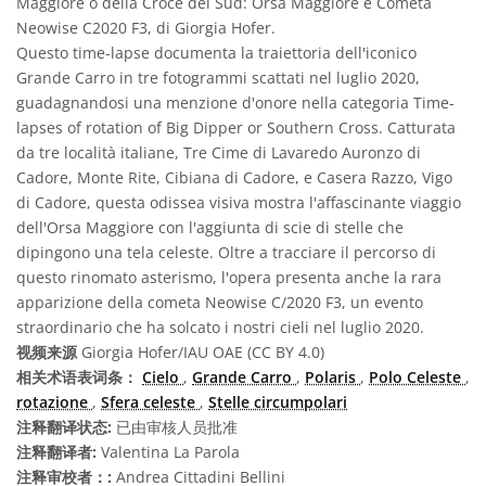
Maggiore o della Croce del Sud: Orsa Maggiore e Cometa
Neowise C2020 F3, di Giorgia Hofer.
Questo time-lapse documenta la traiettoria dell'iconico
Grande Carro in tre fotogrammi scattati nel luglio 2020,
guadagnandosi una menzione d'onore nella categoria Time-
lapses of rotation of Big Dipper or Southern Cross. Catturata
da tre località italiane, Tre Cime di Lavaredo Auronzo di
Cadore, Monte Rite, Cibiana di Cadore, e Casera Razzo, Vigo
di Cadore, questa odissea visiva mostra l'affascinante viaggio
dell'Orsa Maggiore con l'aggiunta di scie di stelle che
dipingono una tela celeste. Oltre a tracciare il percorso di
questo rinomato asterismo, l'opera presenta anche la rara
apparizione della cometa Neowise C/2020 F3, un evento
straordinario che ha solcato i nostri cieli nel luglio 2020.
视频来源
Giorgia Hofer/IAU OAE (CC BY 4.0)
相关术语表词条：
Cielo
,
Grande Carro
,
Polaris
,
Polo Celeste
,
rotazione
,
Sfera celeste
,
Stelle circumpolari
注释翻译状态:
已由审核人员批准
注释翻译者:
Valentina La Parola
注释审校者：:
Andrea Cittadini Bellini