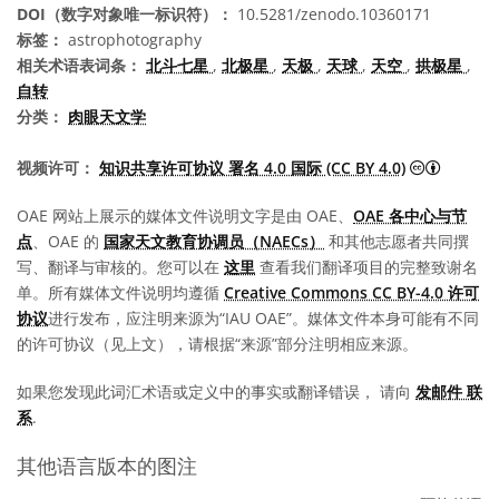
DOI（数字对象唯一标识符）：
10.5281/zenodo.10360171
标签：
astrophotography
相关术语表词条：
北斗七星
,
北极星
,
天极
,
天球
,
天空
,
拱极星
,
自转
分类：
肉眼天文学
知识共享许
视频许可：
知识共享许可协议 署名 4.0 国际 (CC BY 4.0)
OAE 网站上展示的媒体文件说明文字是由 OAE、
OAE 各中心与节
点
、OAE 的
国家天文教育协调员（NAECs）
和其他志愿者共同撰
写、翻译与审核的。您可以在
这里
查看我们翻译项目的完整致谢名
单。所有媒体文件说明均遵循
Creative Commons CC BY-4.0 许可
协议
进行发布，应注明来源为“IAU OAE”。媒体文件本身可能有不同
的许可协议（见上文），请根据“来源”部分注明相应来源。
如果您发现此词汇术语或定义中的事实或翻译错误， 请向
发邮件 联
系
.
其他语言版本的图注