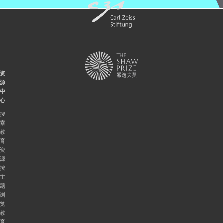
资
源
中
心
搜
索
教
育
资
源
按
主
题
浏
览
教
育