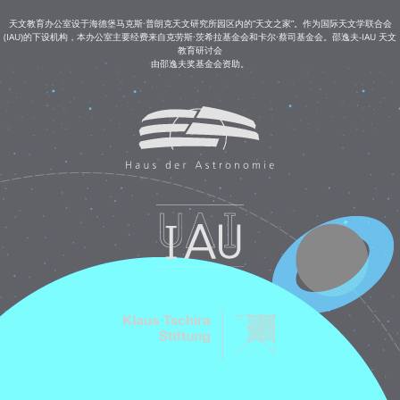
天文教育办公室设于海德堡马克斯·普朗克天文研究所园区内的“天文之家”。作为国际天文学联合会
(IAU)的下设机构，本办公室主要经费来自克劳斯·茨希拉基金会和卡尔·蔡司基金会。邵逸夫-IAU 天文
教育研讨会
由邵逸夫奖基金会资助。