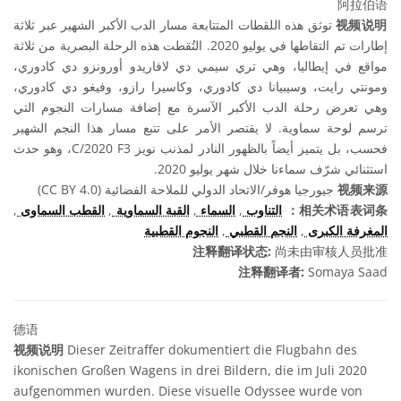
阿拉伯语
توثق هذه اللقطات المتتابعة مسار الدب الأكبر الشهير عبر ثلاثة
视频说明
إطارات تم التقاطها في يوليو 2020. التُقطت هذه الرحلة البصرية من ثلاثة
مواقع في إيطاليا، وهي تري سيمي دي لافاريدو أورونزو دي كادوري،
ومونتي رايت، وسيبيانا دي كادوري، وكاسيرا رازو، وفيغو دي كادوري،
وهي تعرض رحلة الدب الأكبر الآسرة مع إضافة مسارات النجوم التي
ترسم لوحة سماوية. لا يقتصر الأمر على تتبع مسار هذا النجم الشهير
فحسب، بل يتميز أيضاً بالظهور النادر لمذنب نويز C/2020 F3، وهو حدث
استثنائي شرّف سماءنا خلال شهر يوليو 2020.
جيورجيا هوفر/الاتحاد الدولي للملاحة الفضائية (CC BY 4.0)
视频来源
,
القطب السماوى
,
القبة السماوية
,
السماء
,
التناوب
相关术语表词条：
النجوم القطبية
,
النجم القطبي
,
المغرفة الكبرى
注释翻译状态:
尚未由审核人员批准
注释翻译者:
Somaya Saad
德语
视频说明
Dieser Zeitraffer dokumentiert die Flugbahn des
ikonischen Großen Wagens in drei Bildern, die im Juli 2020
aufgenommen wurden. Diese visuelle Odyssee wurde von