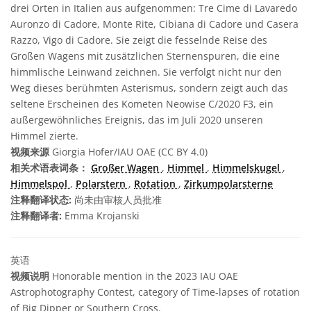
drei Orten in Italien aus aufgenommen: Tre Cime di Lavaredo
Auronzo di Cadore, Monte Rite, Cibiana di Cadore und Casera
Razzo, Vigo di Cadore. Sie zeigt die fesselnde Reise des
Großen Wagens mit zusätzlichen Sternenspuren, die eine
himmlische Leinwand zeichnen. Sie verfolgt nicht nur den
Weg dieses berühmten Asterismus, sondern zeigt auch das
seltene Erscheinen des Kometen Neowise C/2020 F3, ein
außergewöhnliches Ereignis, das im Juli 2020 unseren
Himmel zierte.
视频来源
Giorgia Hofer/IAU OAE (CC BY 4.0)
相关术语表词条：
Großer Wagen
,
Himmel
,
Himmelskugel
,
Himmelspol
,
Polarstern
,
Rotation
,
Zirkumpolarsterne
注释翻译状态:
尚未由审核人员批准
注释翻译者:
Emma Krojanski
英语
视频说明
Honorable mention in the 2023 IAU OAE
Astrophotography Contest, category of Time-lapses of rotation
of Big Dipper or Southern Cross.