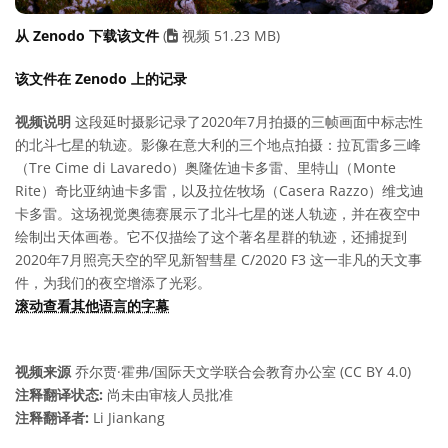
从 Zenodo 下载该文件
(
视频 51.23 MB)
该文件在 Zenodo 上的记录
视频说明
这段延时摄影记录了2020年7月拍摄的三帧画面中标志性
的北斗七星的轨迹。影像在意大利的三个地点拍摄：拉瓦雷多三峰
（Tre Cime di Lavaredo）奥隆佐迪卡多雷、里特山（Monte
Rite）奇比亚纳迪卡多雷，以及拉佐牧场（Casera Razzo）维戈迪
卡多雷。这场视觉奥德赛展示了北斗七星的迷人轨迹，并在夜空中
绘制出天体画卷。它不仅描绘了这个著名星群的轨迹，还捕捉到
2020年7月照亮天空的罕见新智彗星 C/2020 F3 这一非凡的天文事
件，为我们的夜空增添了光彩。
滚动查看其他语言的字幕
视频来源
乔尔贾·霍弗/国际天文学联合会教育办公室 (CC BY 4.0)
注释翻译状态:
尚未由审核人员批准
注释翻译者:
Li Jiankang