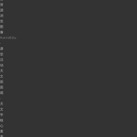
资
源
浏
览
图
像
AstroEdu
-
课
堂
活
动
天
文
面
面
观
-
天
文
学
核
心
素
养