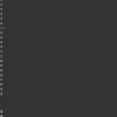
天
文
术
语
表
OAE
综
述
全
球
天
文
教
育
精
选
外
部
资
源
活
动