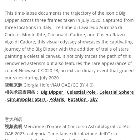
This time-lapse documents the trajectory of the iconic Big
Dipper across three frames taken in July 2020. Captured from
three locations in Italy, Tre Cime di Lavaredo Auronzo di
Cadore, Monte Rite, Cibiana di Cadore, and Casera Razzo,
Vigo di Cadore, this visual odyssey showcases the captivating
journey of the Big Dipper with the addition of trails of stars
painting a celestial canvas. It not only traces the path of this
renowned asterism but also features the rare appearance of
comet Neowise C/2020 F3, an extraordinary event that graced
our skies during July 2020.
视频来源
Giorgia Hofer/IAU OAE (CC BY 4.0)
相关术语表词条：
Big Dipper
,
Celestial Pole
,
Celestial Sphere
,
Circumpolar Stars
,
Polaris
,
Rotation
,
Sky
意大利语
视频说明
Menzione d'onore al Concorso Astrofotografico IAU
OAE 2023, categoria Time-lapse di rotazione dell'Orsa