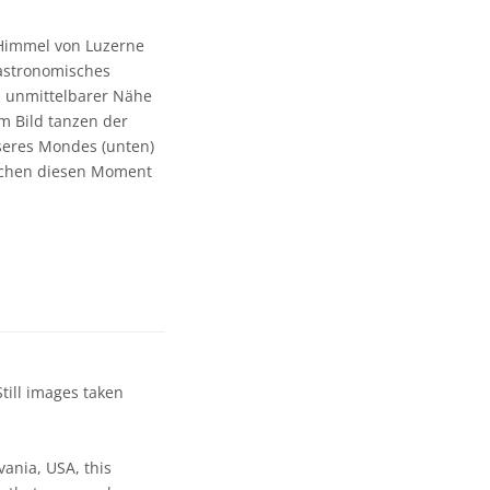
Himmel von Luzerne
 astronomisches
n unmittelbarer Nähe
m Bild tanzen der
nseres Mondes (unten)
achen diesen Moment
till images taken
ania, USA, this