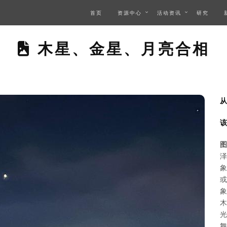
首页
资源中心
活动资讯
研究
THIS PAGE DESCRIBE
木星、金星、月亮合相
从
该
图
泽
象
或
象
木
光
舞