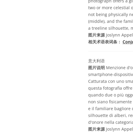
photograph offers a g
two or more celestial 
not being physically ne
(middle), and the fami
a treeline silhouette,
图片来源
Joslynn Appel
相关术语表词条：
Conj
意大利语
图片说明
Menzione d'on
smartphone-dispositivi
Catturata con uno smar
questa fotografia offr
quando due o più oggett
non siano fisicamente v
e il familiare baglior
silhouette di alberi,
d'onore nella categori
图片来源
Joslynn Appel