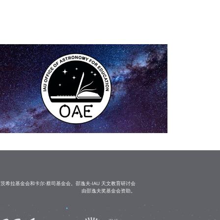
茨希拉基金会和卡尔·蔡司基金会。邵逸夫-IAU 天文教育研讨会
由邵逸夫奖基金会资助。