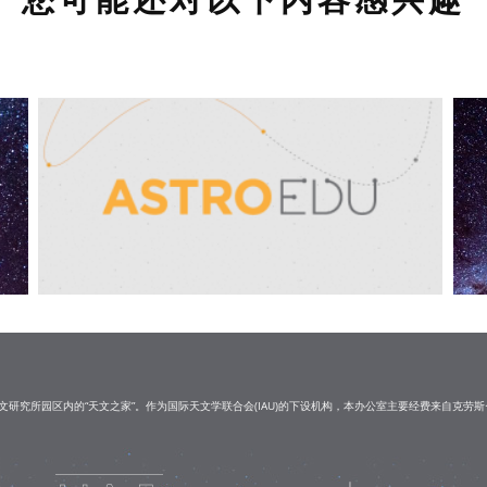
研究所园区内的“天文之家”。作为国际天文学联合会(IAU)的下设机构，本办公室主要经费来自克劳斯·