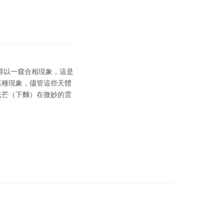
們得以一窺合相現象，這是
這種現象，儘管這些天體
光芒（下麵）在微妙的雲