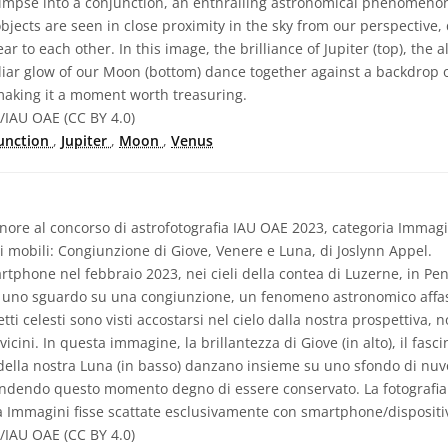
limpse into a conjunction, an enthralling astronomical phenomeno
objects are seen in close proximity in the sky from our perspective,
ar to each other. In this image, the brilliance of Jupiter (top), the 
liar glow of our Moon (bottom) dance together against a backdrop 
 making it a moment worth treasuring.
/IAU OAE (CC BY 4.0)
unction
,
Jupiter
,
Moon
,
Venus
ore al concorso di astrofotografia IAU OAE 2023, categoria Immagin
 mobili: Congiunzione di Giove, Venere e Luna, di Joslynn Appel.
tphone nel febbraio 2023, nei cieli della contea di Luzerne, in Pen
e uno sguardo su una congiunzione, un fenomeno astronomico affasc
i celesti sono visti accostarsi nel cielo dalla nostra prospettiva, n
icini. In questa immagine, la brillantezza di Giove (in alto), il fasci
e della nostra Luna (in basso) danzano insieme su uno sfondo di nuv
 rendendo questo momento degno di essere conservato. La fotografi
a Immagini fisse scattate esclusivamente con smartphone/dispositiv
/IAU OAE (CC BY 4.0)