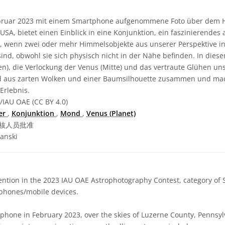
bruar 2023 mit einem Smartphone aufgenommene Foto über dem 
USA, bietet einen Einblick in eine Konjunktion, ein faszinierendes
, wenn zwei oder mehr Himmelsobjekte aus unserer Perspektive i
ind, obwohl sie sich physisch nicht in der Nähe befinden. In diese
ben), die Verlockung der Venus (Mitte) und das vertraute Glühen u
d aus zarten Wolken und einer Baumsilhouette zusammen und m
Erlebnis.
/IAU OAE (CC BY 4.0)
ter
,
Konjunktion
,
Mond
,
Venus (Planet)
核人员批准
anski
tion in the 2023 IAU OAE Astrophotography Contest, category of S
tphones/mobile devices.
phone in February 2023, over the skies of Luzerne County, Pennsylv