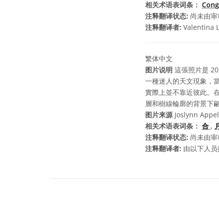
相关术语表词条：
Cong
注释翻译状态:
尚未由审
注释翻译者:
Valentina 
繁体中文
图片说明
這張照片是 2
一種迷人的天文現象，
實際上並不靠近彼此。
層和樹線輪廓的背景下
图片来源
Joslynn Appel
相关术语表词条：
合
,
注释翻译状态:
尚未由审
注释翻译者:
由以下人员提