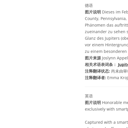
德语
图片说明
Dieses im Fe
County, Pennsylvania, 
Phänomen das auftritt
zueinander zu sehen s
Glanz des Jupiters (o
vor einem Hintergrun
zu einem besonderen 
图片来源
Joslynn Appel
相关术语表词条：
Jupi
注释翻译状态:
尚未由审
注释翻译者:
Emma Kroj
英语
图片说明
Honorable men
exclusively with smar
Captured with a smart