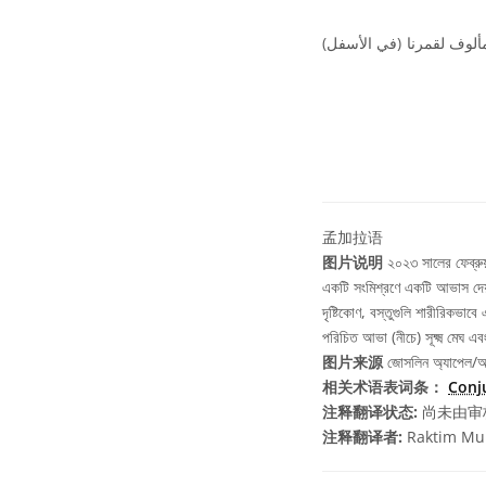
مألوف لقمرنا (في الأسفل
孟加拉语
图片说明
২০২৩ সালের ফেব্রুয়া
একটি সংমিশ্রণে একটি আভাস দেয়,
দৃষ্টিকোণ, বস্তুগুলি শারীরিকভাব
পরিচিত আভা (নীচে) সূক্ষ্ম মেঘ এ
图片来源
জোসলিন অ্যাপেল
相关术语表词条：
Conj
注释翻译状态:
尚未由审
注释翻译者:
Raktim Mu