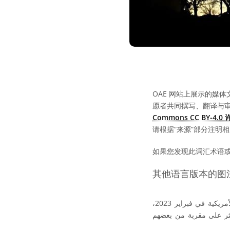
OAE 网站上展示的媒体
愿者共同撰写、翻译与
Commons CC BY-4.
请根据“来源”部分注明
如果您发现此词汇术语
其他语言版本的图
التُقطت هذه الصورة بهاتف ذكي ، فوق سماء مقاطعة لوزرن، بنسلفانيا، الولايات المتحدة الأمريكية في فبراير 2023،
ثر على مقربة من بعضهم