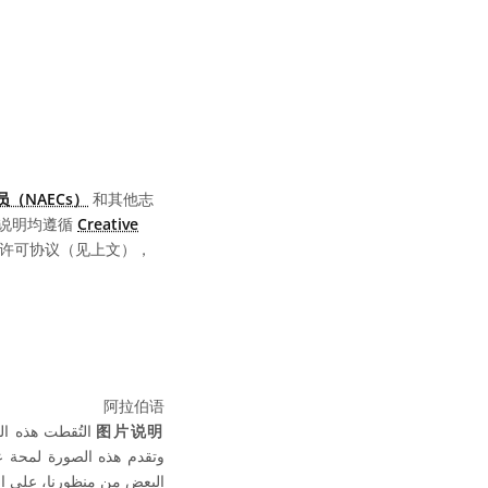
（NAECs）
和其他志
说明均遵循
Creative
同的许可协议（见上文），
阿拉伯语
图片说明
وتقدم هذه الصورة لمحة 
البعض من منظورنا، على ال.