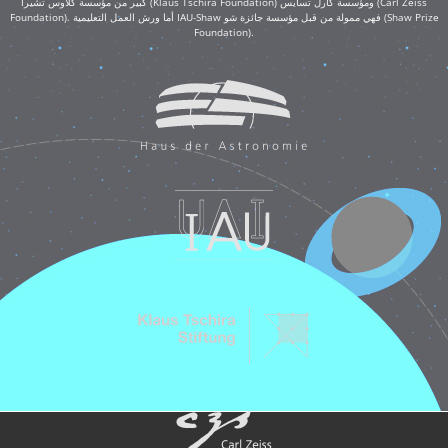
كبير من مؤسسة كلاوس تشيرا (Klaus Tschira Foundation) ومؤسسة كارل تسايس (Carl Zeiss
Foundation). أما ورش العمل التعليمية IAU-Shaw فهي ممولة من قبل مؤسسة جائزة شو (Shaw Prize
Foundation).