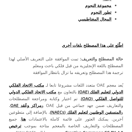
مجموعة النجوم
تطور النجوم
المجال المغناطيسي
اطّلع على هذا المصطلح بلغات أخرى
حالة المصطلح والتعريف:
تمت الموافقة على التعريف الأصلي لهذا
المصطلح باللغة الإنجليزية من قبل فلكي باحث ومعلم
ترجمة هذا المصطلح وتعريفه ما تزال بانتظار الموافقة
يُعد معجم OAE متعدد اللغات مشروعا تابعا لـ
مكتب الاتحاد الفلكي
الدولي لتعليم الفلك (OAE)
بالتعاون مع
مكتب الاتحاد الفلكي الدولي
للتواصل الفلكي (OAO)
. تم اختيار وكتابة ومراجعة المصطلحات
والتعاريف ضمن جهد جماعي من قبل OAE و
مراكز وعُقد OAE
،
و
المنسقين الوطنيين لتعليم الفلك (NAECs)
، بالإضافة إلى متطوعين
آخرين. يمكنك العثور على قائمة كاملة بالاعتمادات
هنا
. جميع
المصطلحات والتعاريف الخاصة بالمعجم متاحة بموجب
ترخيص