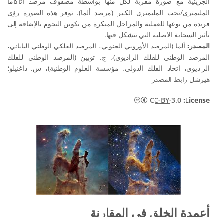
الجزيئية مع صورة مقربة لكل منها بواسطة مصفوف مرصد أتاكاما
المليمتري/تحت المليمتري الكبير (مرصد ألما). توفر هذه الصورة رؤى
فريدة من نوعها للعملية والمراحل المبكرة من تكوين النجوم بالإضافة إلى
تأثير السحابة الاصلية التي تتشكل فيها.
المصدر:
ألما (المرصد الأوروبي الجنوبي، المرصد الفلكي الوطني الياباني،
المرصد الوطني للفلك الراديوي)، ج. توبين (المرصد الوطني للفلك
الراديوي، اتحاد الفلك الدولي، مؤسسة العلوم الوطنية)، س. داغنيلو؛
هيرشل
رابط المصدر
نات
CC-BY-3.0
:License
أعمدة الخلق في المقارنة