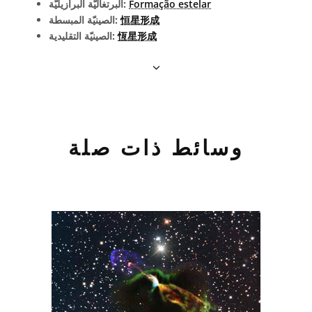
Formação estelar
البرتغاليّة البرازيليّة:
恒星形成
الصينيّة المبسطة:
恆星形成
الصينيّة التقليدية:
وسائط ذات صلة