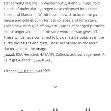
star forming regions. In Westerhout 3, 4 and 5, huge, cold
clouds of molecular hydrogen have collapsed into dense
knots and filaments. Within these new structures the gas is
dense and cold enough for it to collapse and form stars.
These new stars give off powerful winds of charged particles,
like stronger versions of the solar wind our sun gives off.
These winds have combined to blow massive bubbles in the
surrounding gas and dust. These are visible as the large
darker voids in the image.
ESA/Herschel/NASA/JPL-Caltech; acknowledgement: R.
المصدر:
رابط المصدر
Hurt (JPL-Caltech)
كومية دولية أيقونات
License:
CC-BY-3.0-IGO