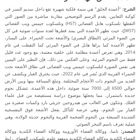
الشرح:
"أعمدة الخلق" هي سمة فلكية شهيرة تقع داخل سديم النسر في
كوكبة الثعابين. يقدم الرسم التوضيحي مقارنة مباشرة بين الصور التي
التقطها تلسكوب هابل الفضائي (HST) وتلسكوب جيمس ويب الفضائي
(JWST)، حيث تظهر الأعمدة التي يمتد قطرها لعدة سنوات ضوئية في كل
من الضوء المرئي (النطاق البصري) والأشعة تحت الحمراء. على اليسار،
تظهر الأعمدة كما يراها هابل في الضوء المرئي كما التقطت في عام
2014. وهي تعرض أعمدة مظلمة على خلفية معتمة، مع وجود عدد قليل
فقط من النجوم المرئية. وعلى العكس من ذلك، فإن النظير على اليمين
هى نفس الصورة لتلسكوب جيمس ويب الفضائى فى نطاق الأشعة تحت
الحمراء القريبة الذي نُشر في عام 2022، حيث يخترق الغبار ويكشف عن
العديد من النجوم ذات الأحجام المختلفة. وتبلغ المسافة بينها وبين الأرض
حوالي 6500 إلى 7000 سنة ضوئية. داخل هذه الأعمدة، تتشكل نجوم
جديدة باستمرار، مما يجعلها موضوع دراسة مستفيضة من قبل علماء
الفلك. وتتكون في الغالب من هيدروجين جزيئي بارد وكميات صغيرة من
الغبار بين النجوم، وهي عرضة للتآكل بفعل الأشعة فوق البنفسجية
الشديدة المنبعثة من النجوم الضخمة القريبة والنجوم حديثة الولادة، وهي
عملية تعرف باسم التبخر الضوئي.
المصدر:
ناسا، ووكالة الفضاء الأوروبية ووكالة الفضاء الكندية ووكالة
الفضاء الكندية ووكالة الفضاء الكندية ومعهد علوم تلسكوب الفضاء.
رابط