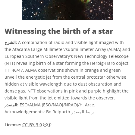
Witnessing the birth of a star
A combination of radio and visible light imaged with
الشرح:
the Atacama Large Millimeter/submillimeter Array (ALMA) and
European Southern Observatory's New Technology Telescope
(NTT) revealing birth of a star forming the Herbig-Haro object
HH 46/47. ALMA observations shown in orange and green
unveil the energetic jet from the central protostar otherwise
hidden at visible wavelength due to dust obscuration and
dense gas. NTT observations in pink and purple highlight the
visible light from the jet emitted towards the observer.
ESO/ALMA (ESO/NAOJ/NRAO)/H. Arce.
المصدر:
رابط المصدر
Acknowledgements: Bo Reipurth
داعي نَسب المُصنَّف 3.0 غير موطَّنة أيقونات
License:
CC-BY-3.0