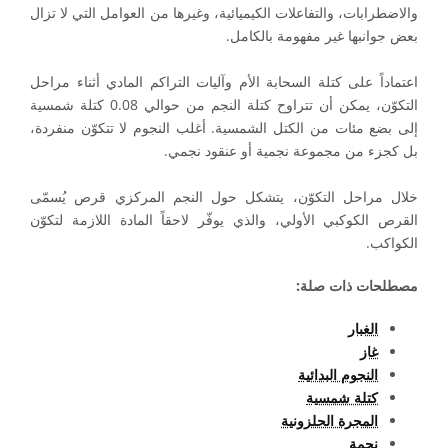
والاضطرابات، والتفاعلات الكيميائية، وغيرها من العوامل التي لا تزال
بعض جوانبها غير مفهومة بالكامل.
اعتماداً على كتلة السحابة الأم وآليات التراكم المادي أثناء مراحل
التكوّن، يمكن أن تتراوح كتلة النجم من حوالي 0.08 كتلة شمسية
إلى بضع مئات من الكتل الشمسية. أغلب النجوم لا تتكوّن منفردة،
بل كجزء من مجموعة نجمية أو عنقود نجمي.
خلال مراحل التكوّن، يتشكل حول النجم المركزي قرص يُسمّى
القرص الكوكبي الأولي، والذي يوفّر لاحقاً المادة اللازمة لتكوّن
الكواكب.
مصطلحات ذات صلة:
الغبار
غاز
النجوم البدائية
كتلة شمسية
المجرة الحلزونية
نجمة