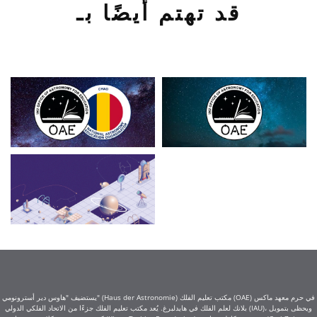
قد تهتم أيضًا بـ
يستضيف "هاوس دير أسترونومي" (Haus der Astronomie) مكتب تعليم الفلك (OAE) في حرم معهد ماكس
بلانك لعلم الفلك في هايدلبرغ. يُعد مكتب تعليم الفلك جزءًا من الاتحاد الفلكي الدولي (IAU)، ويحظى بتمويل