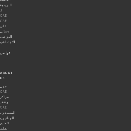
البريدية
لـ
OAE
OAE
على
وسائل
التواصل
الاجتماعي
تواصل
ABOUT
US
حول
OAE
مراكز
وعُقد
OAE
المنسقون
الوطنيون
لتعليم
الفلك