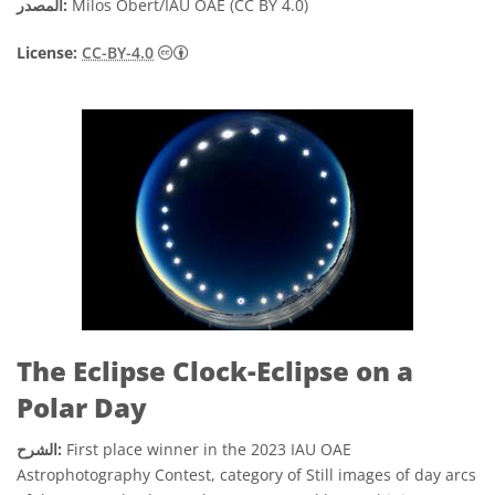
Milos Obert/IAU OAE (CC BY 4.0)
المصدر:
License:
CC-BY-4.0
The Eclipse Clock-Eclipse on a
Polar Day
First place winner in the 2023 IAU OAE
الشرح:
Astrophotography Contest, category of Still images of day arcs