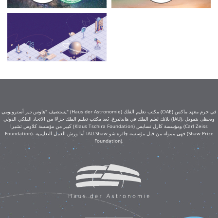
يستضيف "هاوس دير أسترونومي" (Haus der Astronomie) مكتب تعليم الفلك (OAE) في حرم معهد ماكس
بلانك لعلم الفلك في هايدلبرغ. يُعد مكتب تعليم الفلك جزءًا من الاتحاد الفلكي الدولي (IAU)، ويحظى بتمويل
كبير من مؤسسة كلاوس تشيرا (Klaus Tschira Foundation) ومؤسسة كارل تسايس (Carl Zeiss
Foundation). أما ورش العمل التعليمية IAU-Shaw فهي ممولة من قبل مؤسسة جائزة شو (Shaw Prize
Foundation).