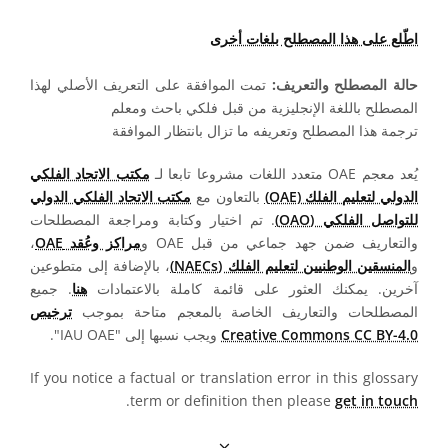
اطّلع على هذا المصطلح بلغات أخرى
حالة المصطلح والتعريف:
تمت الموافقة على التعريف الأصلي لهذا
المصطلح باللغة الإنجليزية من قبل فلكي باحث ومعلم
ترجمة هذا المصطلح وتعريفه ما تزال بانتظار الموافقة
يُعد معجم OAE متعدد اللغات مشروعا تابعا لـ
مكتب الاتحاد الفلكي
الدولي لتعليم الفلك (OAE)
بالتعاون مع
مكتب الاتحاد الفلكي الدولي
للتواصل الفلكي (OAO)
. تم اختيار وكتابة ومراجعة المصطلحات
والتعاريف ضمن جهد جماعي من قبل OAE و
مراكز وعُقد OAE
،
و
المنسقين الوطنيين لتعليم الفلك (NAECs)
، بالإضافة إلى متطوعين
آخرين. يمكنك العثور على قائمة كاملة بالاعتمادات
هنا
. جميع
المصطلحات والتعاريف الخاصة بالمعجم متاحة بموجب
ترخيص
Creative Commons CC BY-4.0
ويجب نسبها إلى "IAU OAE".
If you notice a factual or translation error in this glossary
.
term or definition then please
get in touch