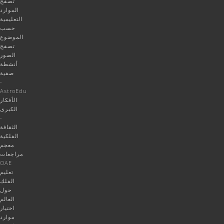
تصفح
الموارد
التعليمية
حسب
الموضوع
تصفح
الصور
أنشطة
صفية
-
AstroEdu
الأفكار
الكبرى
-
الثقافة
الفلكية
معجم
مراجعات
OAE
تعليم
الفلك
حول
العالم
اختيار
موارد