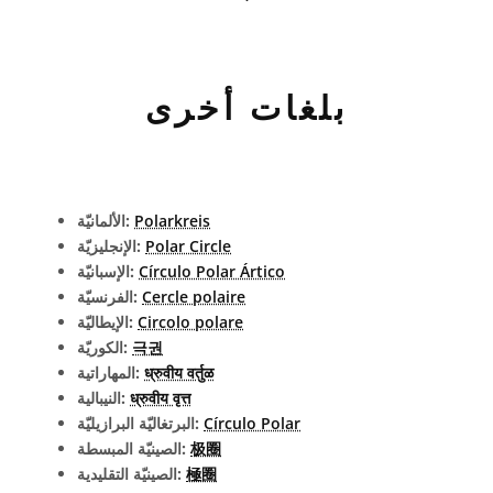
بلغات أخرى
Polarkreis
الألمانيّة:
Polar Circle
الإنجليزيّة:
Círculo Polar Ártico
الإسبانيّة:
Cercle polaire
الفرنسيّة:
Circolo polare
الإيطاليّة:
극권
الكوريّة:
ध्रुवीय वर्तुळ
المهاراتية:
ध्रुवीय वृत्त
النيبالية:
Círculo Polar
البرتغاليّة البرازيليّة:
极圈
الصينيّة المبسطة:
極圈
الصينيّة التقليدية: