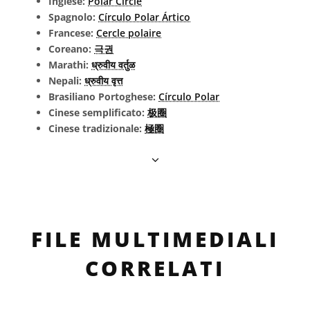
Inglese:
Polar Circle
Spagnolo:
Círculo Polar Ártico
Francese:
Cercle polaire
Coreano:
극권
Marathi:
ध्रुवीय वर्तुळ
Nepali:
ध्रुवीय वृत्त
Brasiliano Portoghese:
Círculo Polar
Cinese semplificato:
极圈
Cinese tradizionale:
極圈
FILE MULTIMEDIALI
CORRELATI