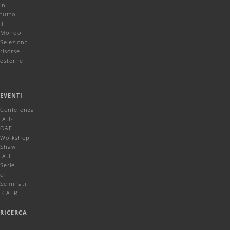
in
tutto
il
Mondo
Seleziona
risorse
esterne
EVENTI
Conferenza
IAU-
OAE
Workshop
Shaw-
IAU
Serie
di
Seminati
ICAER
RICERCA