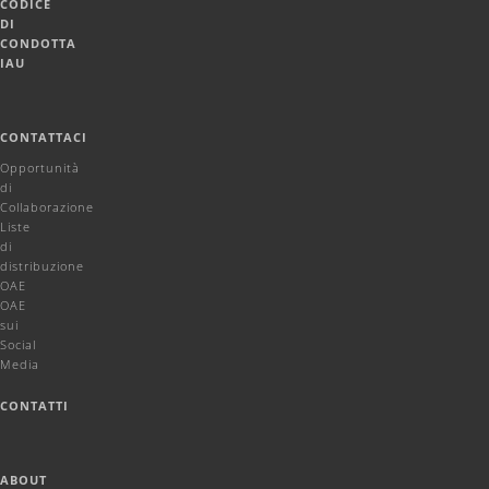
CODICE
DI
CONDOTTA
IAU
CONTATTACI
Opportunità
di
Collaborazione
Liste
di
distribuzione
OAE
OAE
sui
Social
Media
CONTATTI
ABOUT