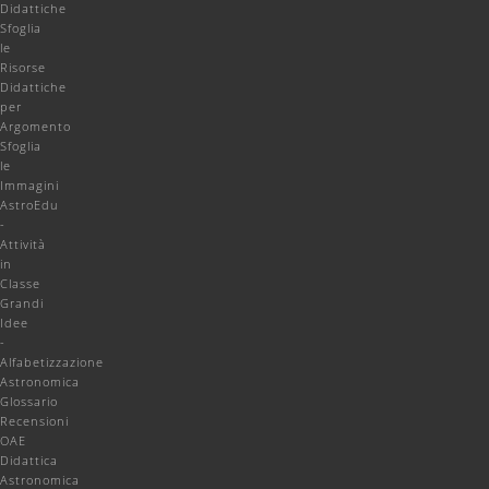
Didattiche
Sfoglia
le
Risorse
Didattiche
per
Argomento
Sfoglia
le
Immagini
AstroEdu
-
Attività
in
Classe
Grandi
Idee
-
Alfabetizzazione
Astronomica
Glossario
Recensioni
OAE
Didattica
Astronomica