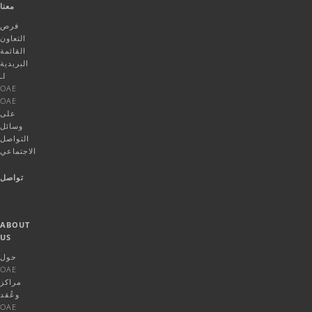
معنا
فرص
التعاون
القائمة
البريدية
لـ
OAE
OAE
على
وسائل
التواصل
الاجتماعي
تواصل
ABOUT
US
حول
OAE
مراكز
وعُقد
OAE