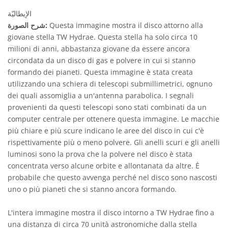
الإيطاليّة
Questa immagine mostra il disco attorno alla
شرح الصورة:
giovane stella TW Hydrae. Questa stella ha solo circa 10
milioni di anni, abbastanza giovane da essere ancora
circondata da un disco di gas e polvere in cui si stanno
formando dei pianeti. Questa immagine è stata creata
utilizzando una schiera di telescopi submillimetrici, ognuno
dei quali assomiglia a un'antenna parabolica. I segnali
provenienti da questi telescopi sono stati combinati da un
computer centrale per ottenere questa immagine. Le macchie
più chiare e più scure indicano le aree del disco in cui c'è
rispettivamente più o meno polvere. Gli anelli scuri e gli anelli
luminosi sono la prova che la polvere nel disco è stata
concentrata verso alcune orbite e allontanata da altre. È
probabile che questo avvenga perché nel disco sono nascosti
uno o più pianeti che si stanno ancora formando.
L'intera immagine mostra il disco intorno a TW Hydrae fino a
una distanza di circa 70 unità astronomiche dalla stella