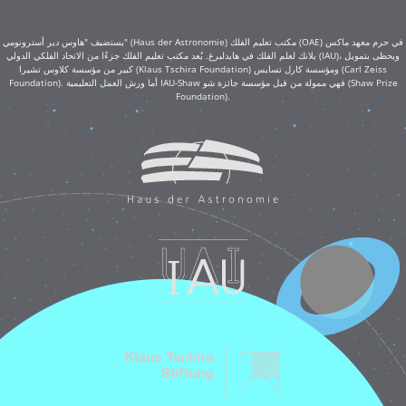
يستضيف "هاوس دير أسترونومي" (Haus der Astronomie) مكتب تعليم الفلك (OAE) في حرم معهد ماكس
بلانك لعلم الفلك في هايدلبرغ. يُعد مكتب تعليم الفلك جزءًا من الاتحاد الفلكي الدولي (IAU)، ويحظى بتمويل
كبير من مؤسسة كلاوس تشيرا (Klaus Tschira Foundation) ومؤسسة كارل تسايس (Carl Zeiss
Foundation). أما ورش العمل التعليمية IAU-Shaw فهي ممولة من قبل مؤسسة جائزة شو (Shaw Prize
Foundation).