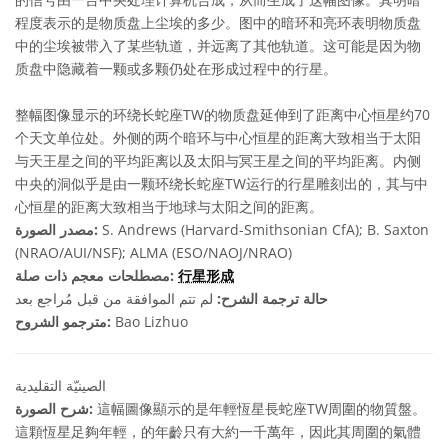
程度表示的是物质盘上尘埃的多少。图中的暗环和亮环表明物质盘
中的尘埃被带入了某些轨道，并远离了其他轨道。这可能是因为物
质盘中隐藏着一颗或多颗仍处在形成过程中的行星。
整幅图像显示的环绕长蛇座TW的物质盘延伸到了距离中心恒星约70
个天文单位处。外侧的两个暗环与中心恒星的距离大致相当于太阳
与天王星之间的平均距离以及太阳与冥王星之间的平均距离。内侧
中央的洞似乎是由一颗环绕长蛇座TW运行的行星雕刻出的，其与中
心恒星的距离大致相当于地球与太阳之间的距离。
S. Andrews (Harvard-Smithsonian CfA); B. Saxton
مصدر الصورة:
(NRAO/AUI/NSF); ALMA (ESO/NAOJ/NRAO)
行星形成
مصطلحات معجم ذات صلة:
حالة ترجمة الشرح:
لم تتم الموافقة من قبل مُراجع بعد
Bao Lizhuo
مترجمو الشروح:
الصينيّة التقليدية
這幅圖像顯示的是年輕恆星長蛇座TW周圍的物質盤。
شرح الصورة:
這顆恆星足夠年輕，的年齡只有大約一千萬年，因此其周圍的氣體