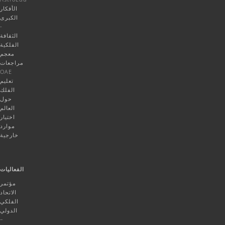
الأفكار
الكبرى
-
الثقافة
الفلكية
معجم
مراجعات
OAE
تعليم
الفلك
حول
العالم
اختيار
موارد
خارجية
الفعاليات
مؤتمر
الاتحاد
الفلكي
الدولي
–