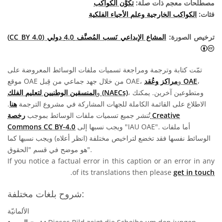
مصطلحات معجم ذات صلة:
تكوُّن الكواكب
فئات:
الكواكب الخارجية وعلم الأحياء الفلكية
ترخيص الصورة:
المشاع الإبداعي نَسب المُصنَّف 4.0 دولي (CC BY 4.0)
المشاع الإبداعي نَسب المُصنَّف 4.0 دولي (CC BY 4.0) أيقونات
تمّت كتابة وترجمة ومراجعة تسميات ملفات الوسائط المعروضة على
،
مراكز وعُقد OAE
موقع OAE من خلال جهد جماعي من قِبل OAE، و
، ومتطوعين آخرين. يمكنك
المنسقين الوطنيين لتعليم الفلك (NAECs)
و
الاطلاع على القائمة الكاملة للجهات المشاركة في مشروع الترجمة
هنا
.
تُنشر جميع تسميات ملفات الوسائط بموجب
رخصة Creative
ويجب نسبها إلى "IAU OAE". أما ملفات
Commons CC BY-4.0
الوسائط نفسها فقد تخضع لتراخيص مختلفة (انظر أعلاه) ويجب نسبها كما
هو موضح في قسم "الحقوق".
If you notice a factual error in this caption or an error in any
.
of its translations then please
get in touch
شروح بلغات مختلفة:
الألمانيّة