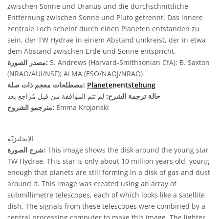
zwischen Sonne und Uranus und die durchschnittliche
Entfernung zwischen Sonne und Pluto getrennt. Das innere
zentrale Loch scheint durch einen Planeten entstanden zu
sein, der TW Hydrae in einem Abstand umkreist, der in etwa
dem Abstand zwischen Erde und Sonne entspricht.
S. Andrews (Harvard-Smithsonian CfA); B. Saxton
مصدر الصورة:
(NRAO/AUI/NSF); ALMA (ESO/NAOJ/NRAO)
Planetenentstehung
مصطلحات معجم ذات صلة:
حالة ترجمة الشرح:
لم تتم الموافقة من قبل مُراجع بعد
Emma Krojanski
مترجمو الشروح:
الإنجليزيّة
This image shows the disk around the young star
شرح الصورة:
TW Hydrae. This star is only about 10 million years old, young
enough that planets are still forming in a disk of gas and dust
around it. This image was created using an array of
submillimetre telescopes, each of which looks like a satellite
dish. The signals from these telescopes were combined by a
central processing computer to make this image. The lighter