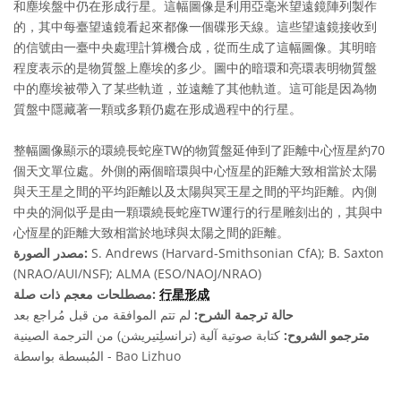
和塵埃盤中仍在形成行星。這幅圖像是利用亞毫米望遠鏡陣列製作
的，其中每臺望遠鏡看起來都像一個碟形天線。這些望遠鏡接收到
的信號由一臺中央處理計算機合成，從而生成了這幅圖像。其明暗
程度表示的是物質盤上塵埃的多少。圖中的暗環和亮環表明物質盤
中的塵埃被帶入了某些軌道，並遠離了其他軌道。這可能是因為物
質盤中隱藏著一顆或多顆仍處在形成過程中的行星。
整幅圖像顯示的環繞長蛇座TW的物質盤延伸到了距離中心恆星約70
個天文單位處。外側的兩個暗環與中心恆星的距離大致相當於太陽
與天王星之間的平均距離以及太陽與冥王星之間的平均距離。內側
中央的洞似乎是由一顆環繞長蛇座TW運行的行星雕刻出的，其與中
心恆星的距離大致相當於地球與太陽之間的距離。
S. Andrews (Harvard-Smithsonian CfA); B. Saxton
مصدر الصورة:
(NRAO/AUI/NSF); ALMA (ESO/NAOJ/NRAO)
行星形成
مصطلحات معجم ذات صلة:
حالة ترجمة الشرح:
لم تتم الموافقة من قبل مُراجع بعد
مترجمو الشروح:
كتابة صوتية آلية (ترانسلِتيريشن) من الترجمة الصينية
المُبسطة بواسطة - Bao Lizhuo