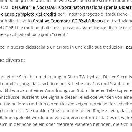
ultimediali presentate sul sito web OAE sono state scritte,Tradotte e
l'OAE,
dei Centri e Nodi OAE
, i
Coordinatori Nazionali per la Didatt
l'elenco completo dei crediti
per il nostro progetto di traduzione. T
 pubblicate sotto
Creative Commons CC BY-4.0 licenza
di traduzion
IAU OAE.I file multimediali stessi possono avere licenze diverse (ve
e specificato al paragrafo "crediti"
atto in questa didascalia o un errore in una delle sue traduzioni,
per
ue diverse:
 zeigt die Scheibe um den jungen Stern TW Hydrae. Dieser Stern is
nd damit so jung, dass sich in einer Scheibe aus Gas und Staub um
es Bild wurde mit einer Anordnung von Submillimeter-Teleskopen e
itenschüssel aussieht. Die Signale dieser Teleskope wurden von ei
t. Die helleren und dunkleren Flecken zeigen Bereiche der Scheib
rhanden ist. Die dunklen Ringe und die hellen Ringe zeigen, dass 
Bahnen gelenkt wurde und von anderen entfernt ist. Dies ist wahr
sich in der Scheibe ein oder mehrere Planeten befinden, die sich 