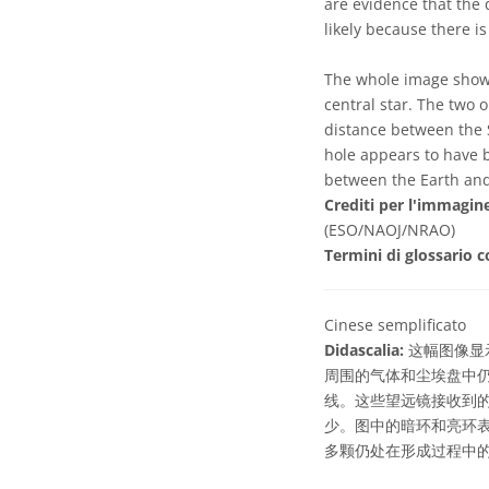
are evidence that the 
likely because there is
The whole image shows
central star. The two 
distance between the 
hole appears to have b
between the Earth and
Crediti per l'immagin
(ESO/NAOJ/NRAO)
Termini di glossario c
Cinese semplificato
Didascalia:
这幅图像显
周围的气体和尘埃盘中
线。这些望远镜接收到
少。图中的暗环和亮环
多颗仍处在形成过程中