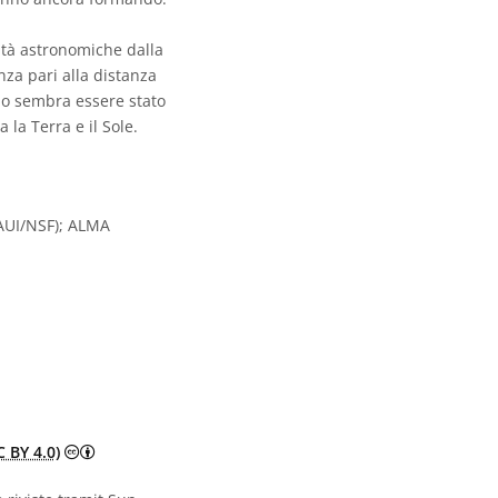
ità astronomiche dalla
nza pari alla distanza
rno sembra essere stato
la Terra e il Sole.
AUI/NSF); ALMA
Creative Commons Attribuzione 4.0 Internazionale (CC
 BY 4.0)