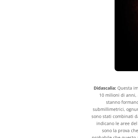
Didascalia:
Questa imm
10 milioni di anni
stanno formando
submillimetrici, ognu
sono stati combinati 
indicano le aree del 
sono la prova che
probabile che questo 