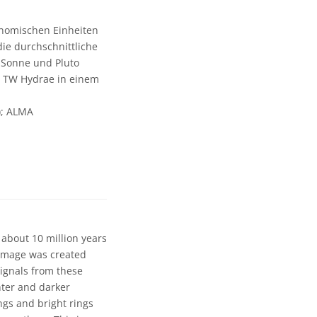
onomischen Einheiten
ie durchschnittliche
 Sonne und Pluto
er TW Hydrae in einem
); ALMA
 about 10 million years
s image was created
signals from these
hter and darker
ngs and bright rings