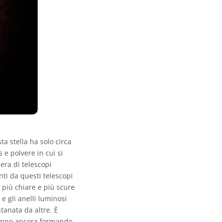
a stella ha solo circa
e polvere in cui si
era di telescopi
ti da questi telescopi
più chiare e più scure
 e gli anelli luminosi
tanata da altre. È
tanno ancora formando.