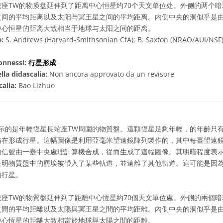
座TW的物质盘延伸到了距离中心恒星约70个天文单位处。外侧的两个
之间的平均距离以及太阳与冥王星之间的平均距离。内侧中央的洞似乎是由
中心恒星的距离大致相当于地球与太阳之间的距离。
e:
S. Andrews (Harvard-Smithsonian CfA); B. Saxton (NRAO/AUI/NSF
onnessi:
行星形成
lla didascalia:
Non ancora approvato da un revisore
calia:
Bao Lizhuo
示的是年輕恆星長蛇座TW周圍的物質盤。這顆恆星足夠年輕，的年齡只
仍在形成行星。這幅圖像是利用亞毫米望遠鏡陣列製作的，其中每臺望遠
的信號由一臺中央處理計算機合成，從而生成了這幅圖像。其明暗程度表
表明物質盤中的塵埃被帶入了某些軌道，並遠離了其他軌道。這可能是因
的行星。
座TW的物質盤延伸到了距離中心恆星約70個天文單位處。外側的兩個
之間的平均距離以及太陽與冥王星之間的平均距離。內側中央的洞似乎是由
中心恆星的距離大致相當於地球與太陽之間的距離。