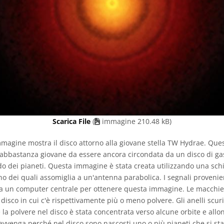
Scarica File
(
immagine 210.48 kB)
agine mostra il disco attorno alla giovane stella TW Hydrae. Quest
, abbastanza giovane da essere ancora circondata da un disco di gas 
 dei pianeti. Questa immagine è stata creata utilizzando una schi
no dei quali assomiglia a un'antenna parabolica. I segnali provenien
da un computer centrale per ottenere questa immagine. Le macchie 
disco in cui c'è rispettivamente più o meno polvere. Gli anelli scuri
 la polvere nel disco è stata concentrata verso alcune orbite e allon
avvenga perché nel disco sono nascosti uno o più pianeti che si s