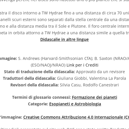
tra il disco intorno a TW Hydrae fino a una distanza di circa 70 un
e anelli scuri esterni sono separati dalla stella centrale da una dista
ano e alla distanza media tra il Sole e Plutone. Il foro centrale inte
eta in orbita attorno a TW Hydrae a una distanza simile a quella tra 
Didascalie in altre lingue
immagine:
S. Andrews (Harvard-Smithsonian CfA); B. Saxton (NRAO/
(ESO/NAOJ/NRAO)
Link per i Crediti
Stato di traduzione della didascalia:
Approvato da un revisore
Traduttori della didascalia:
Giuliana Giobbi, Valentina La Parola
Revisori della didascalia:
Silvia Casu, Rodolfo Canestrari
Termini di glossario connessi:
Formazione dei pianeti
Categorie:
Esopianeti e Astrobiologia
l'immagine:
Creative Commons Attribuzione 4.0 Internazionale (CC