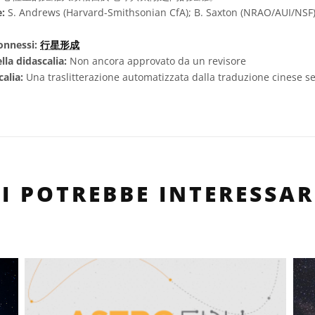
e:
S. Andrews (Harvard-Smithsonian CfA); B. Saxton (NRAO/AUI/NSF
onnessi:
行星形成
lla didascalia:
Non ancora approvato da un revisore
calia:
Una traslitterazione automatizzata dalla traduzione cinese se
TI POTREBBE INTERESSAR