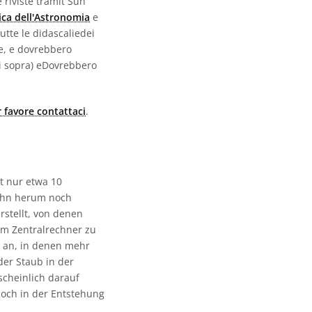
 riviste tramit Sun
ica dell'Astronomia
e
utte le didascaliedei
e, e dovrebbero
di sopra) eDovrebbero
 favore contattaci
.
t nur etwa 10
 ihn herum noch
rstellt, von denen
nem Zentralrechner zu
e an, in denen mehr
der Staub in der
scheinlich darauf
noch in der Entstehung