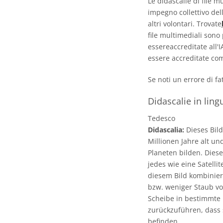
Le didascalie di file m
impegno collettivo del
altri volontari. Trovate
file multimediali sono
essereaccreditate all'
essere accreditate com
Se noti un errore di f
Didascalie in ling
Tedesco
Didascalia:
Dieses Bild
Millionen Jahre alt u
Planeten bilden. Dies
jedes wie eine Satell
diesem Bild kombinier
bzw. weniger Staub vo
Scheibe in bestimmte 
zurückzuführen, dass 
befinden.