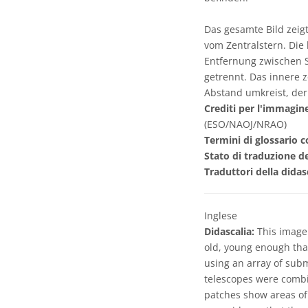
Das gesamte Bild zeig
vom Zentralstern. Die
Entfernung zwischen 
getrennt. Das innere 
Abstand umkreist, der
Crediti per l'immagin
(ESO/NAOJ/NRAO)
Termini di glossario c
Stato di traduzione de
Traduttori della didas
Inglese
Didascalia:
This image 
old, young enough that
using an array of subm
telescopes were combi
patches show areas of 