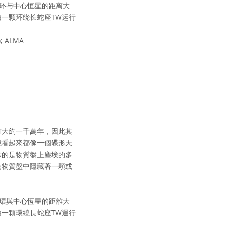
暗环与中心恒星的距离大
一颗环绕长蛇座TW运行
); ALMA
有大約一千萬年，因此其
鏡看起來都像一個碟形天
示的是物質盤上塵埃的多
為物質盤中隱藏著一顆或
暗環與中心恆星的距離大
一顆環繞長蛇座TW運行