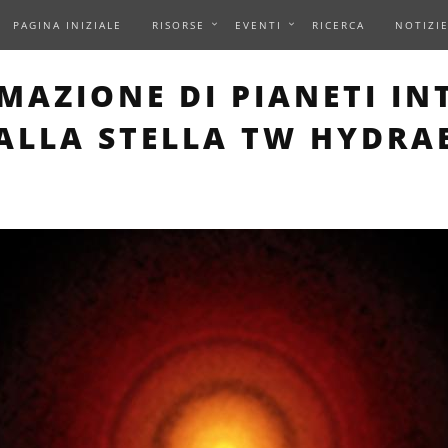
PAGINA INIZIALE
RISORSE
EVENTI
RICERCA
NOTIZI
 PAGE DESCRIBES AN IM
MAZIONE DI PIANETI I
ALLA STELLA TW HYDRA