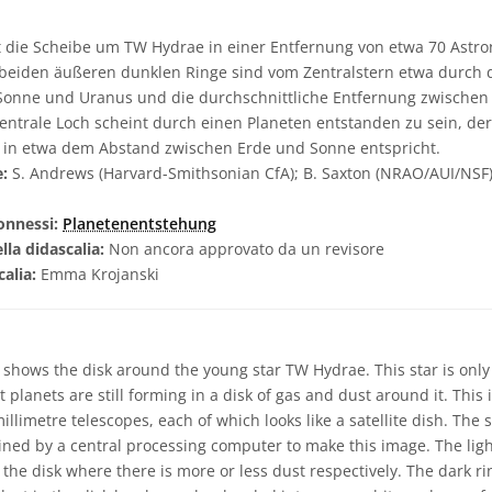
t die Scheibe um TW Hydrae in einer Entfernung von etwa 70 Astr
 beiden äußeren dunklen Ringe sind vom Zentralstern etwa durch d
Sonne und Uranus und die durchschnittliche Entfernung zwischen
zentrale Loch scheint durch einen Planeten entstanden zu sein, d
 in etwa dem Abstand zwischen Erde und Sonne entspricht.
e:
S. Andrews (Harvard-Smithsonian CfA); B. Saxton (NRAO/AUI/NSF
onnessi:
Planetenentstehung
lla didascalia:
Non ancora approvato da un revisore
calia:
Emma Krojanski
shows the disk around the young star TW Hydrae. This star is only
 planets are still forming in a disk of gas and dust around it. Thi
illimetre telescopes, each of which looks like a satellite dish. The 
ned by a central processing computer to make this image. The lig
the disk where there is more or less dust respectively. The dark ri