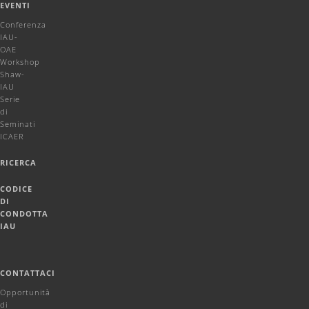
EVENTI
Conferenza
IAU-
OAE
Workshop
Shaw-
IAU
Serie
di
Seminati
ICAER
RICERCA
CODICE
DI
CONDOTTA
IAU
CONTATTACI
Opportunità
di