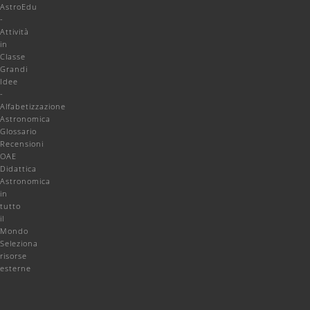
AstroEdu
-
Attività
in
Classe
Grandi
Idee
-
Alfabetizzazione
Astronomica
Glossario
Recensioni
OAE
Didattica
Astronomica
in
tutto
il
Mondo
Seleziona
risorse
esterne