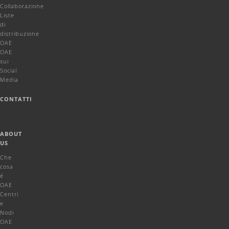
Collaborazione
Liste
di
distribuzione
OAE
OAE
sui
Social
Media
CONTATTI
ABOUT
US
Che
cosa
é
OAE
Centri
e
Nodi
OAE