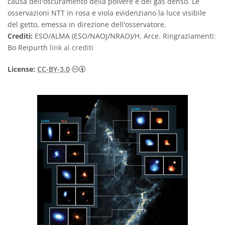
causa dell'oscuramento della polvere e del gas denso. Le
osservazioni NTT in rosa e viola evidenziano la luce visibile
del getto, emessa in direzione dell'osservatore.
Crediti:
ESO/ALMA (ESO/NAOJ/NRAO)/H. Arce. Ringraziamenti:
Bo Reipurth
link ai crediti
Creative Commons Attribuzione 3.0 Unpo
License:
CC-BY-3.0