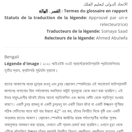
الاتحاد الدولى لتعليم الفلك
الهالة
,
القمر
Termes du glossaire en rapport :
Statuts de la traduction de la légende:
Approuvé par un·e
relecteur(rice)
Traducteurs de la légende:
Somaya Saad
Relecteurs de la légende:
Ahmed Abulwfa
Bengali
Légende d'image :
২০২১ আইএইউ ওএই অ্যাস্ট্রোফটোগ্রাফি প্রতিযোগিতায়
তৃতীয় স্থান, ক্যাটাগরি সূর্য/চাঁদ হ্যালো।
রাতের আকাশের মধ্যে চন্দ্রের রংধনু এবং চন্দ্র ব্রোকেন স্পেকটারের এই অত্যাশ্চর্য ফটোগ্রাফটি
জাপানের নাগানোর হিদা পর্বতমালায় অবস্থিত মাউন্ট সুবাকুরো থেকে ধারণ করা হয়েছিল। এই
উভয় বায়ুমণ্ডলীয় ঘটনাই চাঁদের আলো প্রতিফলিত এবং জলের ফোঁটা থেকে প্রতিসৃত হওয়ার
কারণে। একটি চন্দ্র রামধনু বা একটি চন্দ্রধনু হল একটি বিরল ঘটনা যা একটি উজ্জ্বল পূর্ণিমার
সঠিক সেটিংসের সাথে ঘটে যার উচ্চতা 42° এর কম, চাঁদের বিপরীত দিকে বৃষ্টি এবং একটি
অন্ধকার রাতের আকাশ। ব্রোকেন স্পেকটার জার্মানির হারজ পর্বতশ্রেণীর সর্বোচ্চ শৃঙ্গের
নামানুসারে নামকরণ করা হয়েছে, যেখানে এটি প্রথম রেকর্ড করা হয়েছিল। এখানে চূড়া থেকে
এটিকে পটভূমিতে উজ্জ্বল চাঁদের সরাসরি বিপরীত বিন্দুতে কেন্দ্রীভূত কেন্দ্রীভূত বৃত্তের একটি