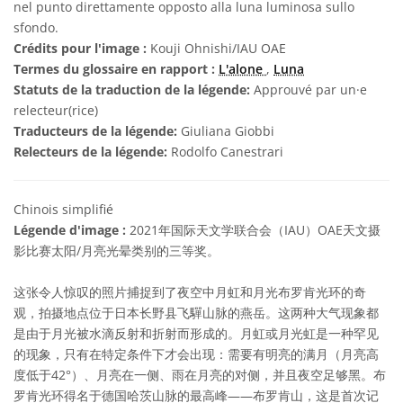
nel punto direttamente opposto alla luna luminosa sullo
sfondo.
Crédits pour l'image :
Kouji Ohnishi/IAU OAE
Termes du glossaire en rapport :
L'alone
,
Luna
Statuts de la traduction de la légende:
Approuvé par un·e
relecteur(rice)
Traducteurs de la légende:
Giuliana Giobbi
Relecteurs de la légende:
Rodolfo Canestrari
Chinois simplifié
Légende d'image :
2021年国际天文学联合会（IAU）OAE天文摄
影比赛太阳/月亮光晕类别的三等奖。
这张令人惊叹的照片捕捉到了夜空中月虹和月光布罗肯光环的奇
观，拍摄地点位于日本长野县飞驒山脉的燕岳。这两种大气现象都
是由于月光被水滴反射和折射而形成的。月虹或月光虹是一种罕见
的现象，只有在特定条件下才会出现：需要有明亮的满月（月亮高
度低于42°）、月亮在一侧、雨在月亮的对侧，并且夜空足够黑。布
罗肯光环得名于德国哈茨山脉的最高峰——布罗肯山，这是首次记