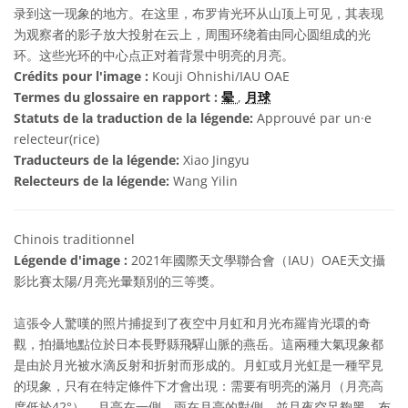
录到这一现象的地方。在这里，布罗肯光环从山顶上可见，其表现
为观察者的影子放大投射在云上，周围环绕着由同心圆组成的光
环。这些光环的中心点正对着背景中明亮的月亮。
Crédits pour l'image :
Kouji Ohnishi/IAU OAE
Termes du glossaire en rapport :
晕
,
月球
Statuts de la traduction de la légende:
Approuvé par un·e
relecteur(rice)
Traducteurs de la légende:
Xiao Jingyu
Relecteurs de la légende:
Wang Yilin
Chinois traditionnel
Légende d'image :
2021年國際天文學聯合會（IAU）OAE天文攝
影比賽太陽/月亮光暈類別的三等獎。
這張令人驚嘆的照片捕捉到了夜空中月虹和月光布羅肯光環的奇
觀，拍攝地點位於日本長野縣飛驒山脈的燕岳。這兩種大氣現象都
是由於月光被水滴反射和折射而形成的。月虹或月光虹是一種罕見
的現象，只有在特定條件下才會出現：需要有明亮的滿月（月亮高
度低於42°）、月亮在一側、雨在月亮的對側，並且夜空足夠黑。布