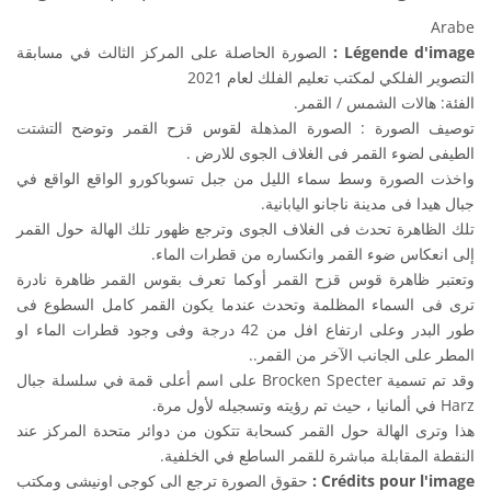
Arabe
الصورة الحاصلة على المركز الثالث في مسابقة
Légende d'image :
التصوير الفلكي لمكتب تعليم الفلك لعام 2021
الفئة: هالات الشمس / القمر.
توصيف الصورة : الصورة المذهلة لقوس قزح القمر وتوضح التشتت
الطيفى لضوء القمر فى الغلاف الجوى للارض .
واخذت الصورة وسط سماء الليل من جبل تسوباكورو الواقع الواقع في
جبال هيدا فى مدينة ناجانو اليابانية.
تلك الظاهرة تحدث فى الغلاف الجوى وترجع ظهور تلك الهالة حول القمر
إلى انعكاس ضوء القمر وانكساره من قطرات الماء.
وتعتبر ظاهرة قوس قزح القمر أوكما تعرف بقوس القمر ظاهرة نادرة
ترى فى السماء المظلمة وتحدث عندما يكون القمر كامل السطوع فى
طور البدر وعلى ارتفاع افل من 42 درجة وفى وجود قطرات الماء او
المطر على الجانب الآخر من القمر..
وقد تم تسمية Brocken Specter على اسم أعلى قمة في سلسلة جبال
Harz في ألمانيا ، حيث تم رؤيته وتسجيله لأول مرة.
هذا وترى الهالة حول القمر كسحابة تتكون من دوائر متحدة المركز عند
النقطة المقابلة مباشرة للقمر الساطع في الخلفية.
حقوق الصورة ترجع الى كوجى اونيشى ومكتب
Crédits pour l'image :