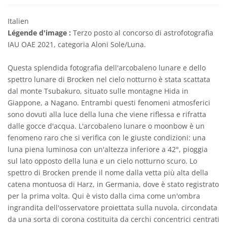
Italien
Légende d'image :
Terzo posto al concorso di astrofotografia
IAU OAE 2021, categoria Aloni Sole/Luna.
Questa splendida fotografia dell'arcobaleno lunare e dello
spettro lunare di Brocken nel cielo notturno è stata scattata
dal monte Tsubakuro, situato sulle montagne Hida in
Giappone, a Nagano. Entrambi questi fenomeni atmosferici
sono dovuti alla luce della luna che viene riflessa e rifratta
dalle gocce d'acqua. L'arcobaleno lunare o moonbow è un
fenomeno raro che si verifica con le giuste condizioni: una
luna piena luminosa con un'altezza inferiore a 42°, pioggia
sul lato opposto della luna e un cielo notturno scuro. Lo
spettro di Brocken prende il nome dalla vetta più alta della
catena montuosa di Harz, in Germania, dove è stato registrato
per la prima volta. Qui è visto dalla cima come un'ombra
ingrandita dell'osservatore proiettata sulla nuvola, circondata
da una sorta di corona costituita da cerchi concentrici centrati