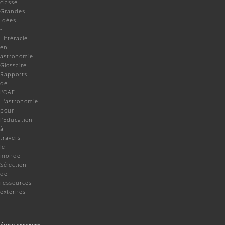
classe
Grandes
Idées
-
Littéracie
en
astronomie
Glossaire
Rapports
de
l'OAE
L'astronomie
pour
l'Education
à
travers
le
monde
Sélection
de
ressources
externes