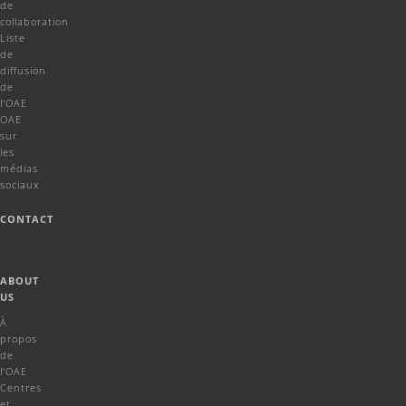
de
collaboration
Liste
de
diffusion
de
l'OAE
OAE
sur
les
médias
sociaux
CONTACT
ABOUT
US
À
propos
de
l'OAE
Centres
et