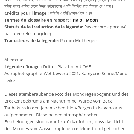
মহিমা দ্বারা বেষ্টিত মেঘের উপর পর্যবেক্ষকের একটি বিবর্ধিত ছায়া হিসাবে দেখা যায়।
Crédits pour l'image :
কাউজি ওহনিশি/আইএইউ ওএই
Termes du glossaire en rapport :
Halo
,
Moon
Statuts de la traduction de la légende:
Pas encore approuvé
par un·e relecteur(rice)
Traducteurs de la légende:
Raktim Mukherjee
Allemand
Légende d'image :
Dritter Platz im IAU OAE
Astrophotographie-Wettbewerb 2021, Kategorie Sonne/Mond-
Halos.
Dieses atemberaubende Foto des Mondregenbogens und des
Brockenspektrums am Nachthimmel wurde vom Berg
Tsubakuro in den japanischen Hida-Bergen in Nagano aus
aufgenommen. Diese beiden atmosphärischen
Erscheinungen sind darauf zurückzuführen, dass das Licht
des Mondes von Wassertröpfchen reflektiert und gebrochen