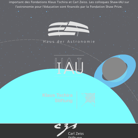
important des Fondations Klaus Tschira et Carl Zeiss. Les colloques Shaw-IAU sur
l'astronomie pour l'éducation sont financés par la Fondation Shaw Prize.