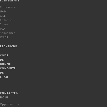
ÉVENEMENTS
Conférence
UAI-
OAE
Colloque
Shaw-
IAU
Séminaires
ICAER
RECHERCHE
CODE
DE
BONNE
CONDUITE
DE
L'IAU
CONTACTEZ-
NOUS
Opportunités