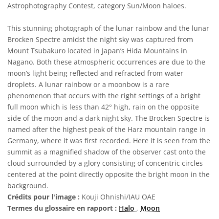
Astrophotography Contest, category Sun/Moon haloes.
This stunning photograph of the lunar rainbow and the lunar
Brocken Spectre amidst the night sky was captured from
Mount Tsubakuro located in Japan’s Hida Mountains in
Nagano. Both these atmospheric occurrences are due to the
moon’s light being reflected and refracted from water
droplets. A lunar rainbow or a moonbow is a rare
phenomenon that occurs with the right settings of a bright
full moon which is less than 42° high, rain on the opposite
side of the moon and a dark night sky. The Brocken Spectre is
named after the highest peak of the Harz mountain range in
Germany, where it was first recorded. Here it is seen from the
summit as a magnified shadow of the observer cast onto the
cloud surrounded by a glory consisting of concentric circles
centered at the point directly opposite the bright moon in the
background.
Crédits pour l'image :
Kouji Ohnishi/IAU OAE
Termes du glossaire en rapport :
Halo
,
Moon