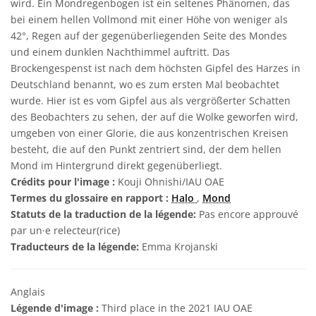
wird. Ein Mondregenbogen ist ein seltenes Phänomen, das
bei einem hellen Vollmond mit einer Höhe von weniger als
42°, Regen auf der gegenüberliegenden Seite des Mondes
und einem dunklen Nachthimmel auftritt. Das
Brockengespenst ist nach dem höchsten Gipfel des Harzes in
Deutschland benannt, wo es zum ersten Mal beobachtet
wurde. Hier ist es vom Gipfel aus als vergrößerter Schatten
des Beobachters zu sehen, der auf die Wolke geworfen wird,
umgeben von einer Glorie, die aus konzentrischen Kreisen
besteht, die auf den Punkt zentriert sind, der dem hellen
Mond im Hintergrund direkt gegenüberliegt.
Crédits pour l'image :
Kouji Ohnishi/IAU OAE
Termes du glossaire en rapport :
Halo
,
Mond
Statuts de la traduction de la légende:
Pas encore approuvé
par un·e relecteur(rice)
Traducteurs de la légende:
Emma Krojanski
Anglais
Légende d'image :
Third place in the 2021 IAU OAE