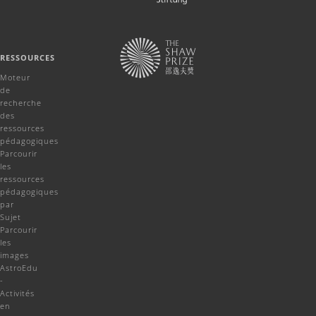
RESSOURCES
Moteur
de
recherche
des
ressources
pédagogiques
Parcourir
les
ressources
pédagogiques
par
Sujet
Parcourir
les
images
AstroEdu
-
Activités
en