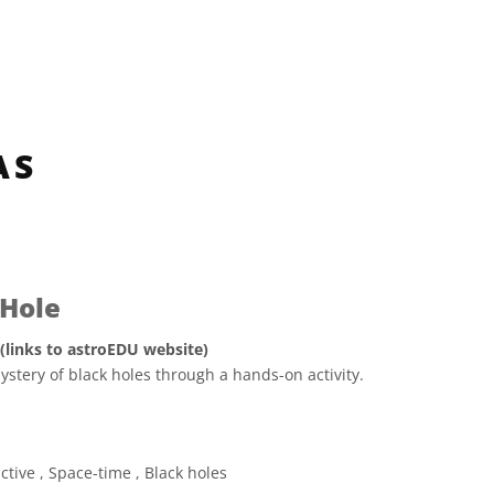
AS
 Hole
 (links to astroEDU website)
stery of black holes through a hands-on activity.
e Commons Attribution 4.0 International (CC BY 4.0) ícones
tive , Space-time , Black holes