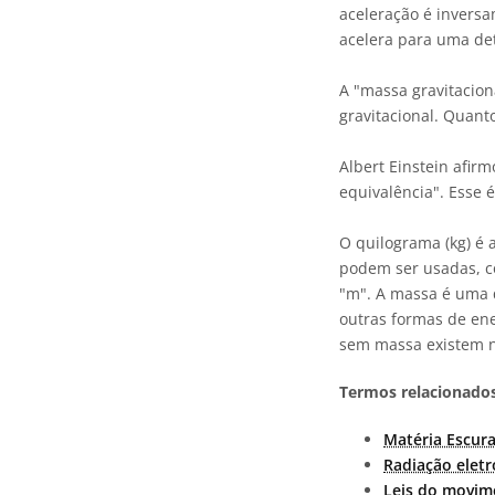
aceleração é inversa
acelera para uma de
A "massa gravitacion
gravitacional. Quant
Albert Einstein afir
equivalência". Esse 
O quilograma (kg) é
podem ser usadas, co
"m". A massa é uma 
outras formas de ene
sem massa existem na
Termos relacionados
Matéria Escur
Radiação elet
Leis do movi