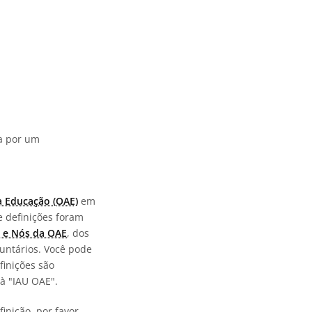
da por um
a Educação (OAE)
em
e definições foram
 e Nós da OAE
, dos
untários. Você pode
finições são
à "IAU OAE".
inição, por favor