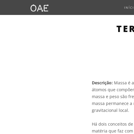
INÍC
TE
Descrição:
Massa é a
átomos que compõem 
massa e peso são fr
massa permanece a 
gravitacional local.
Há dois conceitos de
matéria que faz com 