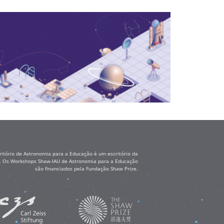
itório de Astronomia para a Educação é um escritório da
ss. Os Workshops Shaw-IAU de Astronomia para a Educação
são financiados pela Fundação Shaw Prize.