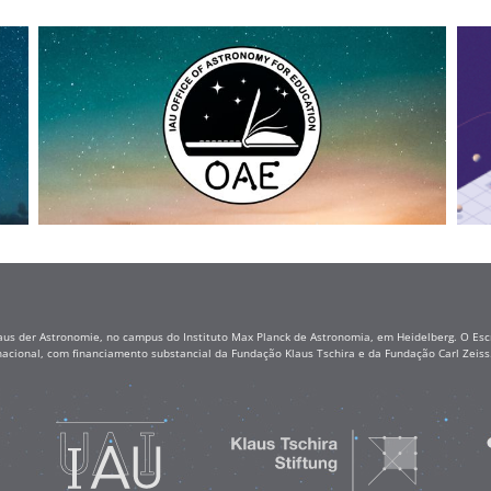
aus der Astronomie, no campus do Instituto Max Planck de Astronomia, em Heidelberg. O Escr
nacional, com financiamento substancial da Fundação Klaus Tschira e da Fundação Carl Zei