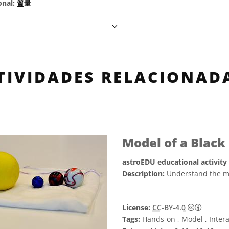
onal:
質量
TIVIDADES RELACIONAD
Model of a Black
astroEDU educational activity
Description:
Understand the my
Creativ
License:
CC-BY-4.0
Tags:
Hands-on , Model , Interac