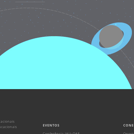
acionais
EVENTOS
CONE
ucacionais
Conferência IAU-OAE
Oport