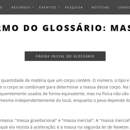
IO
RECURSOS
EVENTOS
PESQUISA
NOTÍCIAS
CONE
RMO DO GLOSSÁRIO: MA
PÁGINA INICIAL DO GLOSSÁRIO
 quantidade de matéria que um corpo contém. O número, o tipo e
o corpo se combinam para determinar a massa desse corpo. Na l
equentemente usados de forma equivalente, mas na física não são
mesma independentemente do local, enquanto o peso depende d
 massa: "massa gravitacional" e "massa inercial". A "massa inercia
que ela resista à aceleração; é a massa na segunda lei de Newton