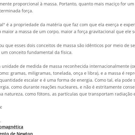
mente proporcional à massa. Portanto, quanto mais maciço for um
terminada força.
al" é a propriedade da matéria que faz com que ela exerça e exper
o maior a massa de um corpo, maior a força gravitacional que ele s
mou que esses dois conceitos de massa são idênticos por meio de se
é um conceito fundamental da física.
 a unidade de medida de massa reconhecida internacionalmente (o
mo: gramas, miligramas, tonelada, onça e libra), e a massa é repr
quantidade escalar e é uma forma de energia. Como tal, ela pode
rgia, como durante reações nucleares, e não é estritamente conse
 natureza, como fótons, as partículas que transportam radiação 
:
a
romagnética
mento de Newton