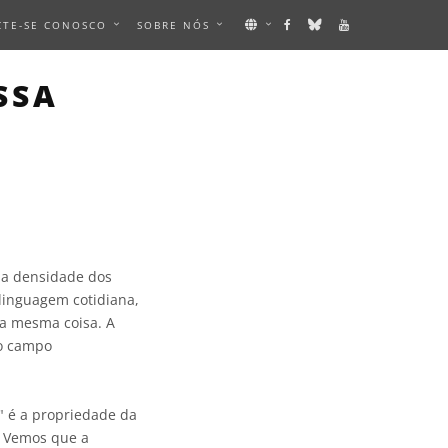
CTE-SE CONOSCO
SOBRE NÓS
SSA
 a densidade dos
inguagem cotidiana,
 a mesma coisa. A
o campo
l" é a propriedade da
. Vemos que a