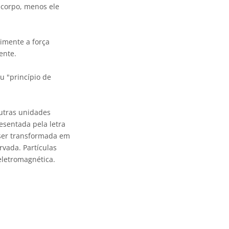
 corpo, menos ele
imente a força
ente.
u "princípio de
utras unidades
esentada pela letra
 ser transformada em
rvada. Partículas
eletromagnética.