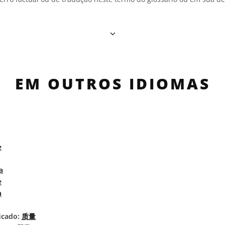
EM OUTROS IDIOMAS
e
a
e
a
icado:
质量