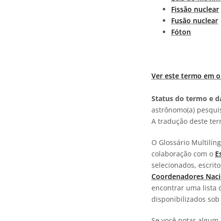
Fissão nuclear
Fusão nuclear
Fóton
Ver este termo em o
Status do termo e da
astrônomo(a) pesquis
A tradução deste te
O Glossário Multilí
colaboração com o
E
selecionados, escrit
Coordenadores Naci
encontrar uma lista 
disponibilizados so
Se você notar algum 