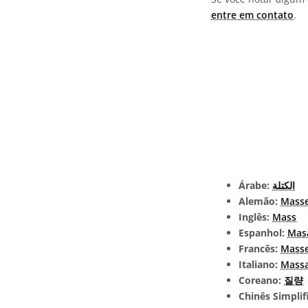
entre em contato
.
Árabe:
الكتلة
Alemão:
Mass
Inglês:
Mass
Espanhol:
Mas
Francês:
Mass
Italiano:
Mass
Coreano:
질량
Chinês Simplif