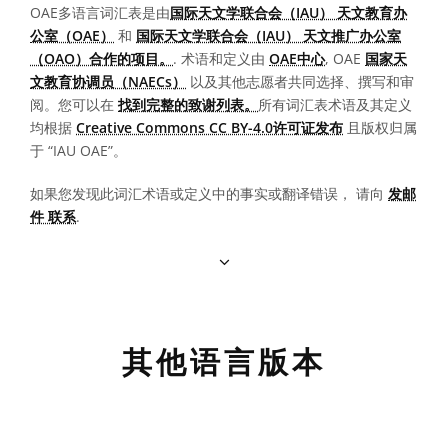
OAE多语言词汇表是由
国际天文学联合会（IAU） 天文教育办
公室（OAE）
和
国际天文学联合会（IAU） 天文推广办公室
（OAO）合作的项目。
. 术语和定义由
OAE中心
, OAE
国家天
文教育协调员（NAECs）
以及其他志愿者共同选择、撰写和审
阅。您可以在
找到完整的致谢列表。
所有词汇表术语及其定义
均根据
Creative Commons CC BY-4.0许可证发布
且版权归属
于 “IAU OAE”。
如果您发现此词汇术语或定义中的事实或翻译错误， 请向
发邮
件 联系
.
其他语言版本