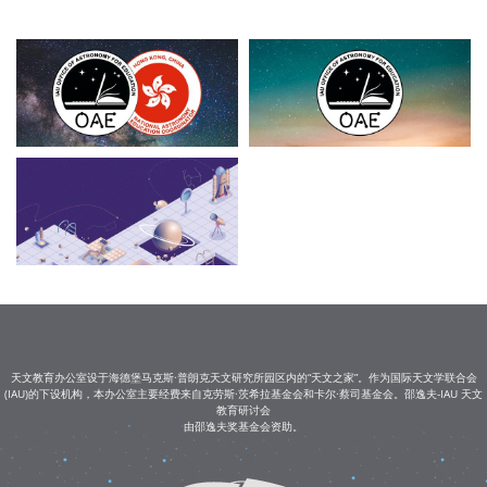
天文教育办公室设于海德堡马克斯·普朗克天文研究所园区内的“天文之家”。作为国际天文学联合会
(IAU)的下设机构，本办公室主要经费来自克劳斯·茨希拉基金会和卡尔·蔡司基金会。邵逸夫-IAU 天文
教育研讨会
由邵逸夫奖基金会资助。