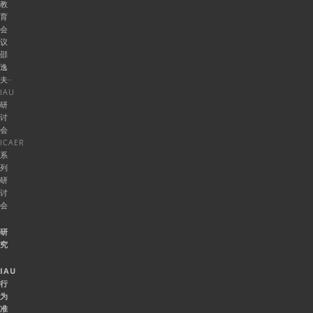
教
育
会
议
邵
逸
夫-
IAU
研
讨
会
ICAER
系
列
研
讨
会
研
究
IAU
行
为
准