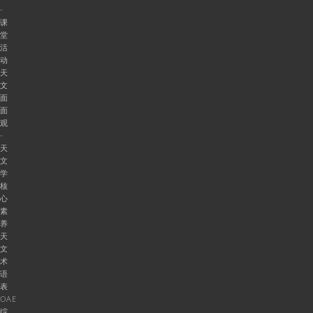
-
课
堂
活
动
天
文
面
面
观
-
天
文
学
核
心
素
养
天
文
术
语
表
OAE
综