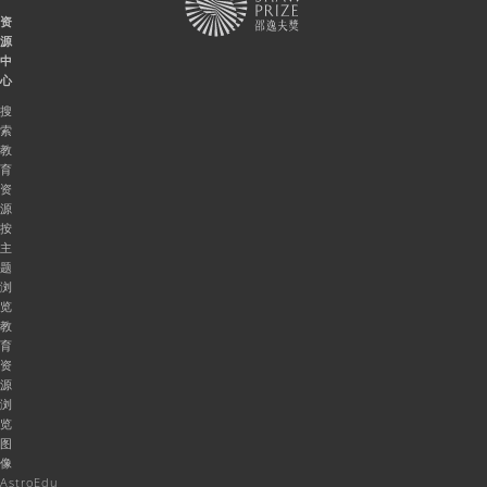
资
源
中
心
搜
索
教
育
资
源
按
主
题
浏
览
教
育
资
源
浏
览
图
像
AstroEdu