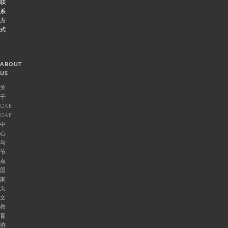
联
系
方
式
ABOUT
US
关
于
OAE
OAE
中
心
与
节
点
国
家
天
文
教
育
协