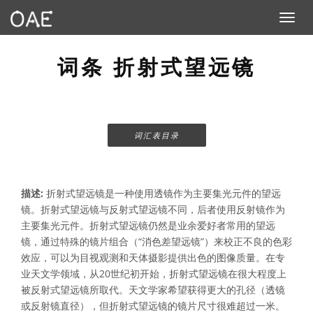
Toggle n
词条 折射式望远镜
词汇表目录
描述:
折射式望远镜是一种使用透镜作为主要集光元件的望远
镜。折射式望远镜与反射式望远镜不同，后者使用反射镜作为
主要集光元件。折射式望远镜仍然是业余爱好者常用的望远
镜，通过特殊的镜片组合（“消色差望远镜”）来校正不良的色彩
效应，可以为目视观测和天体摄影提供出色的图像质量。在专
业天文学领域，从20世纪初开始，折射式望远镜在很大程度上
被反射式望远镜所取代。天文学家希望获得更大的孔径（透镜
或反射镜直径），但折射式望远镜的镜片尺寸很难超过一米。