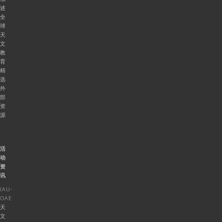
述
全
球
天
文
教
育
精
选
外
部
资
源
活
动
资
讯
IAU-
OAE
天
文