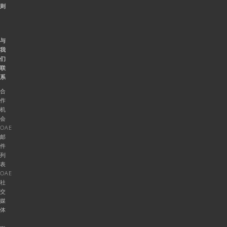
则
与
我
们
联
系
合
作
机
会
OAE
邮
件
列
表
OAE
社
交
媒
体