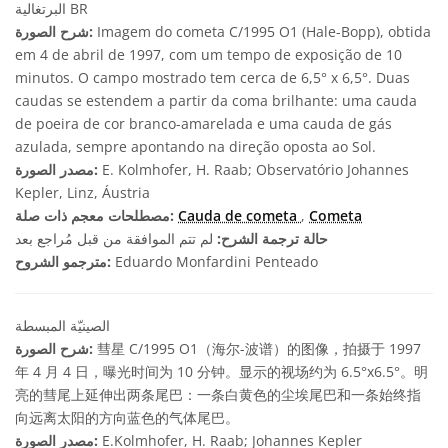
البرتغالية BR
Imagem do cometa C/1995 O1 (Hale-Bopp), obtida
شرح الصورة:
em 4 de abril de 1997, com um tempo de exposição de 10
minutos. O campo mostrado tem cerca de 6,5° x 6,5°. Duas
caudas se estendem a partir da coma brilhante: uma cauda
de poeira de cor branco-amarelada e uma cauda de gás
azulada, sempre apontando na direção oposta ao Sol.
E. Kolmhofer, H. Raab; Observatório Johannes
مصدر الصورة:
Kepler, Linz, Áustria
Cometa
,
Cauda de cometa
مصطلحات معجم ذات صلة:
حالة ترجمة الشرح:
لم تتم الموافقة من قبل مُراجع بعد
Eduardo Monfardini Penteado
مترجمو الشروح:
الصينيّة المبسطة
彗星 C/1995 O1（海尔-波谱）的图像，拍摄于 1997
شرح الصورة:
年 4 月 4 日，曝光时间为 10 分钟。显示的视场约为 6.5°x6.5°。明
亮的彗尾上延伸出两条尾巴：一条白黄色的尘埃尾巴和一条始终指
向远离太阳的方向蓝色的气体尾巴。
E.Kolmhofer, H. Raab; Johannes Kepler
مصدر الصورة: