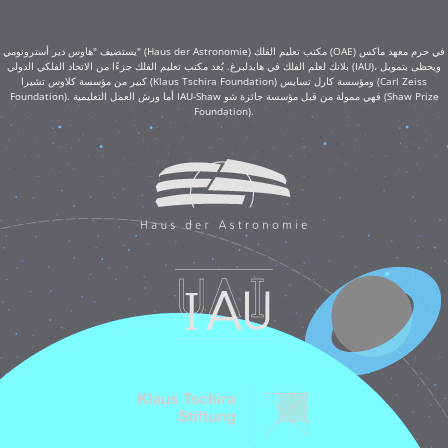
يستضيف "هاوس دير أسترونومي" (Haus der Astronomie) مكتب تعليم الفلك (OAE) في حرم معهد ماكس
بلانك لعلم الفلك في هايدلبرغ. يُعد مكتب تعليم الفلك جزءًا من الاتحاد الفلكي الدولي (IAU)، ويحظى بتمويل
كبير من مؤسسة كلاوس تشيرا (Klaus Tschira Foundation) ومؤسسة كارل تسايس (Carl Zeiss
Foundation). أما ورش العمل التعليمية IAU-Shaw فهي ممولة من قبل مؤسسة جائزة شو (Shaw Prize
Foundation).