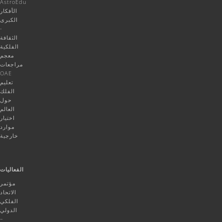
AstroEdu
الأفكار
الكبرى
-
الثقافة
الفلكية
معجم
مراجعات
OAE
تعليم
الفلك
حول
العالم
اختيار
موارد
خارجية
الفعاليات
مؤتمر
الاتحاد
الفلكي
الدولي
–