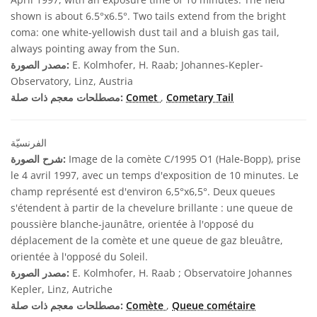
shown is about 6.5°x6.5°. Two tails extend from the bright
coma: one white-yellowish dust tail and a bluish gas tail,
always pointing away from the Sun.
E. Kolmhofer, H. Raab; Johannes-Kepler-
مصدر الصورة:
Observatory, Linz, Austria
Cometary Tail
,
Comet
مصطلحات معجم ذات صلة:
الفرنسيّة
Image de la comète C/1995 O1 (Hale-Bopp), prise
شرح الصورة:
le 4 avril 1997, avec un temps d'exposition de 10 minutes. Le
champ représenté est d'environ 6,5°x6,5°. Deux queues
s'étendent à partir de la chevelure brillante : une queue de
poussière blanche-jaunâtre, orientée à l'opposé du
déplacement de la comète et une queue de gaz bleuâtre,
orientée à l'opposé du Soleil.
E. Kolmhofer, H. Raab ; Observatoire Johannes
مصدر الصورة:
Kepler, Linz, Autriche
Queue cométaire
,
Comète
مصطلحات معجم ذات صلة: