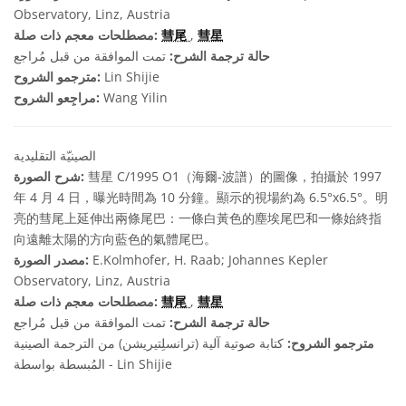
Observatory, Linz, Austria
彗星
,
彗尾
مصطلحات معجم ذات صلة:
حالة ترجمة الشرح:
تمت الموافقة من قبل مُراجع
Lin Shijie
مترجمو الشروح:
Wang Yilin
مراجِعو الشروح:
الصينيّة التقليدية
彗星 C/1995 O1（海爾-波譜）的圖像，拍攝於 1997
شرح الصورة:
年 4 月 4 日，曝光時間為 10 分鐘。顯示的視場約為 6.5°x6.5°。明
亮的彗尾上延伸出兩條尾巴：一條白黃色的塵埃尾巴和一條始終指
向遠離太陽的方向藍色的氣體尾巴。
E.Kolmhofer, H. Raab; Johannes Kepler
مصدر الصورة:
Observatory, Linz, Austria
彗星
,
彗尾
مصطلحات معجم ذات صلة:
حالة ترجمة الشرح:
تمت الموافقة من قبل مُراجع
مترجمو الشروح:
كتابة صوتية آلية (ترانسلِتيريشن) من الترجمة الصينية
المُبسطة بواسطة - Lin Shijie