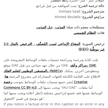
جوهانز كبلر - لينز- استريا
رابط المصدر
حالة ترجمة الشرح:
تمت الموافقة من قبل مُراجع
مترجمو الشروح:
Somaya Saad
مراجِعو الشروح:
Ahmed Abulwfa
مصطلحات معجم ذات صلة:
المذنب
,
ذيل المذنب
فئات:
النظام الشمسي
ترخيص الصورة:
المشاع الإبداعي نَسب المُصنَّف - الترخيص بالمثل 3.0
المشاع الإبداعي نَسب المُصنَّف - الترخيص بالمثل 3.0 غير موطَّنة أيقونات
غير موطَّنة
تمّت كتابة وترجمة ومراجعة تسميات ملفات الوسائط المعروضة على
،
مراكز وعُقد OAE
موقع OAE من خلال جهد جماعي من قِبل OAE، و
، ومتطوعين آخرين. يمكنك
المنسقين الوطنيين لتعليم الفلك (NAECs)
و
الاطلاع على القائمة الكاملة للجهات المشاركة في مشروع الترجمة
هنا
.
تُنشر جميع تسميات ملفات الوسائط بموجب
رخصة Creative
ويجب نسبها إلى "IAU OAE". أما ملفات
Commons CC BY-4.0
الوسائط نفسها فقد تخضع لتراخيص مختلفة (انظر أعلاه) ويجب نسبها كما
هو موضح في قسم "الحقوق".
If you notice a factual error in this caption or an error in any