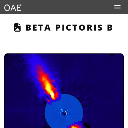
Toggle n
THIS PAGE DESCRIB
BETA PICTORIS B