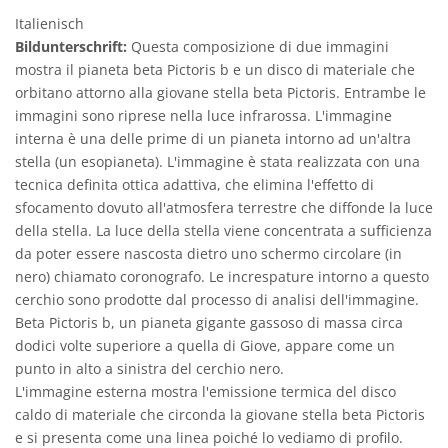
Italienisch
Bildunterschrift:
Questa composizione di due immagini
mostra il pianeta beta Pictoris b e un disco di materiale che
orbitano attorno alla giovane stella beta Pictoris. Entrambe le
immagini sono riprese nella luce infrarossa. L'immagine
interna è una delle prime di un pianeta intorno ad un'altra
stella (un esopianeta). L'immagine è stata realizzata con una
tecnica definita ottica adattiva, che elimina l'effetto di
sfocamento dovuto all'atmosfera terrestre che diffonde la luce
della stella. La luce della stella viene concentrata a sufficienza
da poter essere nascosta dietro uno schermo circolare (in
nero) chiamato coronografo. Le increspature intorno a questo
cerchio sono prodotte dal processo di analisi dell'immagine.
Beta Pictoris b, un pianeta gigante gassoso di massa circa
dodici volte superiore a quella di Giove, appare come un
punto in alto a sinistra del cerchio nero.
L'immagine esterna mostra l'emissione termica del disco
caldo di materiale che circonda la giovane stella beta Pictoris
e si presenta come una linea poiché lo vediamo di profilo.