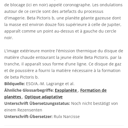
de blocage (ici en noir) appelé coronographe. Les ondulations
autour de ce cercle sont des artefacts du processus
d'imagerie. Beta Pictoris b, une planète géante gazeuse dont
la masse est environ douze fois supérieure à celle de Jupiter,
apparaît comme un point au-dessus et à gauche du cercle
noir.
L'image extérieure montre l'émission thermique du disque de
matière chaude entourant la jeune étoile Beta Pictoris. par la
tranche, il apparaît sous forme d'une ligne. Ce disque de gaz
et de poussière a fourni la matière nécessaire à la formation
de beta Pictoris b.
Bildquelle:
ESO/A.-M. Lagrange et al.
Ähnliche Glossarbegriffe:
Exoplanète
,
Formation de
planètes
,
Optique adaptative
Unterschrift Übersetzungsstatus:
Noch nicht bestätigt von
einem Rezensenten
Unterschrift-Übersetzer:
Rulx Narcisse