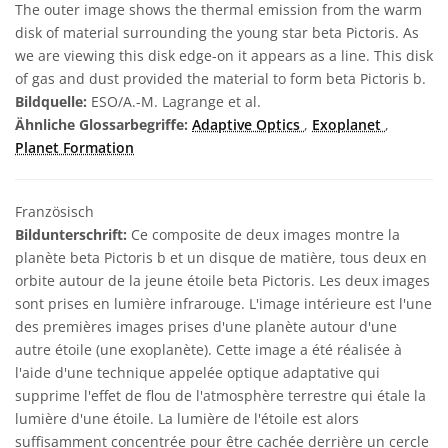
The outer image shows the thermal emission from the warm
disk of material surrounding the young star beta Pictoris. As
we are viewing this disk edge-on it appears as a line. This disk
of gas and dust provided the material to form beta Pictoris b.
Bildquelle:
ESO/A.-M. Lagrange et al.
Ähnliche Glossarbegriffe:
Adaptive Optics
,
Exoplanet
,
Planet Formation
Französisch
Bildunterschrift:
Ce composite de deux images montre la
planète beta Pictoris b et un disque de matière, tous deux en
orbite autour de la jeune étoile beta Pictoris. Les deux images
sont prises en lumière infrarouge. L'image intérieure est l'une
des premières images prises d'une planète autour d'une
autre étoile (une exoplanète). Cette image a été réalisée à
l'aide d'une technique appelée optique adaptative qui
supprime l'effet de flou de l'atmosphère terrestre qui étale la
lumière d'une étoile. La lumière de l'étoile est alors
suffisamment concentrée pour être cachée derrière un cercle