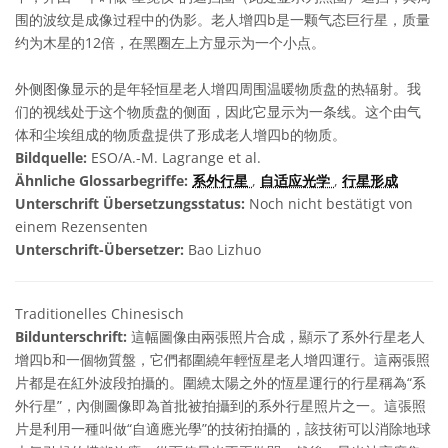
围的波纹是成像过程中的伪影。老人增四b是一颗气态巨行星，质量
约为木星的12倍，在黑圈左上方显示为一个小点。
外侧图像显示的是年轻恒星老人增四周围温暖物质盘的热辐射。我
们的视线处于这个物质盘的侧面，因此它显示为一条线。这个由气
体和尘埃组成的物质盘提供了形成老人增四b的物质。
Bildquelle:
ESO/A.-M. Lagrange et al.
Ähnliche Glossarbegriffe:
系外行星
,
自适应光学
,
行星形成
Unterschrift Übersetzungsstatus:
Noch nicht bestätigt von
einem Rezensenten
Unterschrift-Übersetzer:
Bao Lizhuo
Traditionelles Chinesisch
Bildunterschrift:
這幅圖像由兩張照片合成，顯示了系外行星老人
增四b和一個物質盤，它們都圍繞年輕恆星老人增四運行。這兩張照
片都是在紅外波段拍攝的。圍繞太陽之外的恆星運行的行星稱為“系
外行星”，內側圖像即為首批被拍攝到的系外行星照片之一。這張照
片是利用一種叫做“自適應光學”的技術拍攝的，該技術可以消除地球