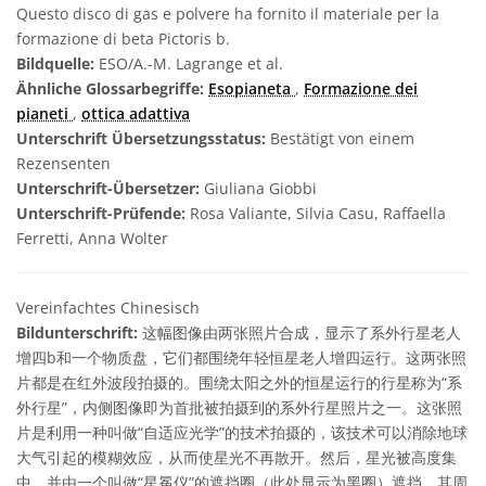
Questo disco di gas e polvere ha fornito il materiale per la
formazione di beta Pictoris b.
Bildquelle:
ESO/A.-M. Lagrange et al.
Ähnliche Glossarbegriffe:
Esopianeta
,
Formazione dei
pianeti
,
ottica adattiva
Unterschrift Übersetzungsstatus:
Bestätigt von einem
Rezensenten
Unterschrift-Übersetzer:
Giuliana Giobbi
Unterschrift-Prüfende:
Rosa Valiante, Silvia Casu, Raffaella
Ferretti, Anna Wolter
Vereinfachtes Chinesisch
Bildunterschrift:
这幅图像由两张照片合成，显示了系外行星老人
增四b和一个物质盘，它们都围绕年轻恒星老人增四运行。这两张照
片都是在红外波段拍摄的。围绕太阳之外的恒星运行的行星称为“系
外行星”，内侧图像即为首批被拍摄到的系外行星照片之一。这张照
片是利用一种叫做“自适应光学”的技术拍摄的，该技术可以消除地球
大气引起的模糊效应，从而使星光不再散开。然后，星光被高度集
中，并由一个叫做“星冕仪”的遮挡圈（此处显示为黑圈）遮挡，其周