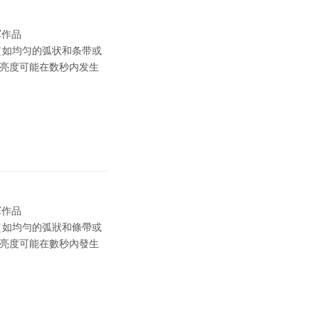
军作品
（如均匀的弧状和条带或
和亮度可能在数秒内发生
軍作品
（如均勻的弧狀和條帶或
和亮度可能在數秒內發生