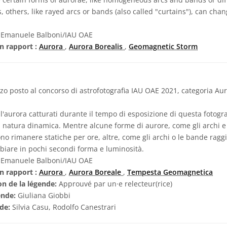
, others, like rayed arcs or bands (also called "curtains"), can cha
Emanuele Balboni/IAU OAE
n rapport :
Aurora
,
Aurora Borealis
,
Geomagnetic Storm
zo posto al concorso di astrofotografia IAU OAE 2021, categoria Aur
l'aurora catturati durante il tempo di esposizione di questa fotogra
 natura dinamica. Mentre alcune forme di aurore, come gli archi 
sono rimanere statiche per ore, altre, come gli archi o le bande rag
biare in pochi secondi forma e luminosità.
Emanuele Balboni/IAU OAE
n rapport :
Aurora
,
Aurora Boreale
,
Tempesta Geomagnetica
on de la légende:
Approuvé par un·e relecteur(rice)
ende:
Giuliana Giobbi
nde:
Silvia Casu, Rodolfo Canestrari