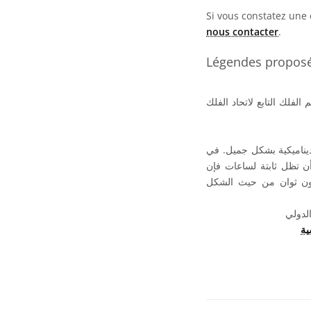
Si vous constatez une 
nous contacter
.
Légendes proposée
لفلك التابع لاتحاد الفلك
ديناميكية بشكل جميل. في
ن تظل ثابتة لساعات فإن
ضون ثوان من حيث الشكل
الدولي
ية