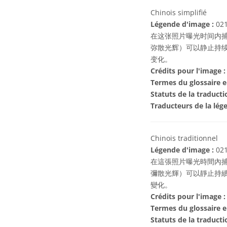
Chinois simplifié
Légende d'image :
0
在这张照片曝光时间内
弥散光辉）可以静止持续
变化。
Crédits pour l'image :
Termes du glossaire e
Statuts de la traducti
Traducteurs de la lég
Chinois traditionnel
Légende d'image :
0
在這張照片曝光時間內
彌散光輝）可以靜止持續
變化。
Crédits pour l'image :
Termes du glossaire e
Statuts de la traducti