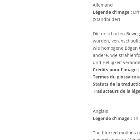
Allemand
Légende d'image :
Dri
(Standbilder)
Die unscharfen Bewegu
wurden, veranschauli
wie homogene Bögen u
andere, wie strahlenf
und Helligkeit verände
Crédits pour l'image :
Termes du glossaire e
Statuts de la traducti
Traducteurs de la lég
Anglais
Légende d'image :
Thi
The blurred motions of
dynamic nature. While