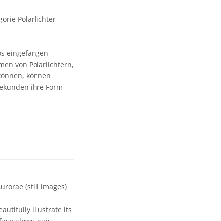
orie Polarlichter
os eingefangen
en von Polarlichtern,
 können, können
Sekunden ihre Form
rorae (still images)
tifully illustrate its
fuse glows, can