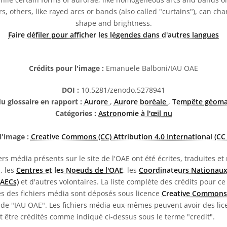
rs, others, like rayed arcs or bands (also called "curtains"), can ch
shape and brightness.
Faire défiler pour afficher les légendes dans d'autres langues
Crédits pour l'image :
Emanuele Balboni/IAU OAE
DOI :
10.5281/zenodo.5278941
u glossaire en rapport :
Aurore
,
Aurore boréale
,
Tempête géoma
Catégories :
Astronomie à l'œil nu
l'image :
Creative Commons (CC) Attribution 4.0 International (CC 
rs média présents sur le site de l'OAE ont été écrites, traduites et
E, les
Centres et les Noeuds de l'OAE
, les
Coordinateurs Nationaux
NAECs)
et d'autres volontaires. La liste complète des crédits pour ce
es des fichiers média sont déposés sous licence
Creative Commons
de "IAU OAE". Les fichiers média eux-mêmes peuvent avoir des lice
nt être crédités comme indiqué ci-dessus sous le terme "credit".