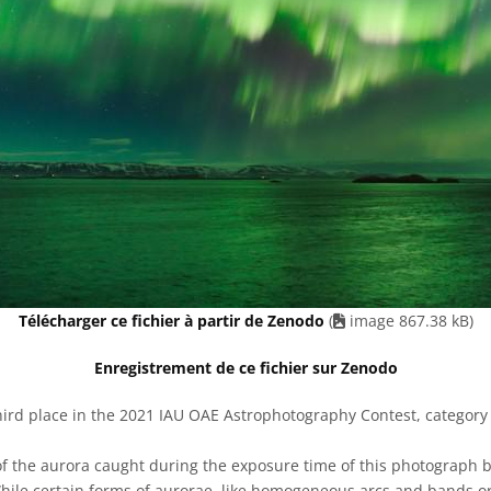
Télécharger ce fichier à partir de Zenodo
(
image 867.38 kB)
Enregistrement de ce fichier sur Zenodo
ird place in the 2021 IAU OAE Astrophotography Contest, category A
 the aurora caught during the exposure time of this photograph bea
ile certain forms of aurorae, like homogeneous arcs and bands or