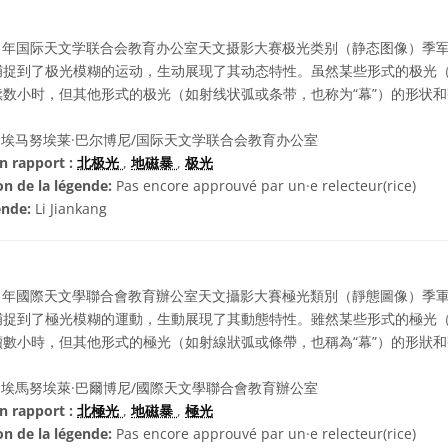
21年国际天文学联合会教育办公室天文摄影大赛极光类别（静态图像）季
捕捉到了极光模糊的运动，生动展现了其动态特性。虽然某些形式的极光
数小时，但其他形式的极光（如射线状弧或条带，也称为“幕”）的形状
埃马努埃莱·巴尔博尼/国际天文学联合会教育办公室
n rapport :
北极光
,
地磁暴
,
极光
on de la légende:
Pas encore approuvé par un·e relecteur(rice)
ende:
Li Jiankang
21年國際天文學聯合會教育辦公室天文攝影大賽極光類別（靜態圖像）季
捕捉到了極光模糊的運動，生動展現了其動態特性。雖然某些形式的極光
數小時，但其他形式的極光（如射線狀弧或條帶，也稱為“幕”）的形狀
埃馬努埃萊·巴爾博尼/國際天文學聯合會教育辦公室
n rapport :
北極光
,
地磁暴
,
極光
on de la légende:
Pas encore approuvé par un·e relecteur(rice)