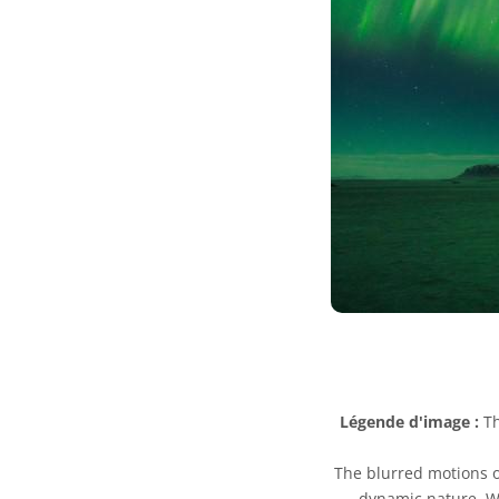
Légende d'image :
Th
The blurred motions of
dynamic nature. Wh