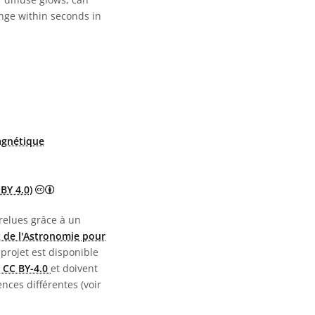
ange within seconds in
gnétique
Creative Commons (CC) Attribution 4.0 International (CC
BY 4.0)
 relues grâce à un
 de l'Astronomie pour
 projet est disponible
 CC BY-4.0
et doivent
nces différentes (voir