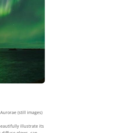
urorae (still images)
utifully illustrate its
 diffuse glows, can