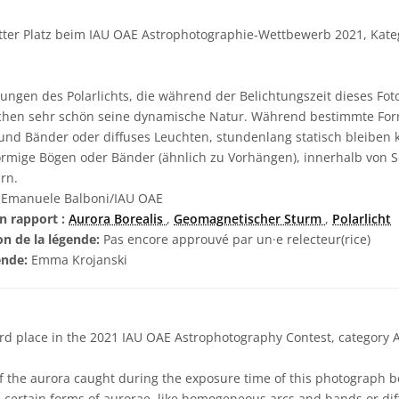
tter Platz beim IAU OAE Astrophotographie-Wettbewerb 2021, Kateg
ngen des Polarlichts, die während der Belichtungszeit dieses Fot
chen sehr schön seine dynamische Natur. Während bestimmte Form
nd Bänder oder diffuses Leuchten, stundenlang statisch bleiben
örmige Bögen oder Bänder (ähnlich zu Vorhängen), innerhalb von 
rn.
Emanuele Balboni/IAU OAE
n rapport :
Aurora Borealis
,
Geomagnetischer Sturm
,
Polarlicht
on de la légende:
Pas encore approuvé par un·e relecteur(rice)
ende:
Emma Krojanski
rd place in the 2021 IAU OAE Astrophotography Contest, category Au
 the aurora caught during the exposure time of this photograph beau
 certain forms of aurorae, like homogeneous arcs and bands or dif