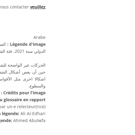
 nous contacter
veuillez
Arabe
الصو
Légende d'image :
الدولي سنة 2021، فئة الشفق القطبي (الصور الثابتة)
الحركات غير الواضحة للشف
حين أن بعض أشكال الشفق 
اشكالا اخرى مثل الأقوا
والسطوع.
ح
Crédits pour l'image :
 glossaire en rapport :
r un·e relecteur(rice)
a légende:
Ali Al-Edhari
égende:
Ahmed Abulwfa