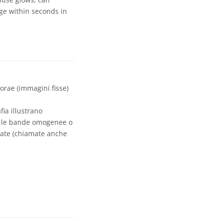
nge within seconds in
orae (immagini fisse)
fia illustrano
e le bande omogenee o
giate (chiamate anche