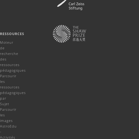
RESSOURCES
Moteur
de
recherche
des
ressources
pédagogiques
Parcourir
les
ressources
pédagogiques
par
Sujet
Parcourir
les
images
AstroEdu
-
Activités