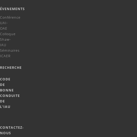
ÉVENEMENTS
Conférence
UAI-
OAE
Colloque
Shaw-
IAU
Séminaires
ICAER
RECHERCHE
CODE
DE
BONNE
CONDUITE
DE
L'IAU
CONTACTEZ-
NOUS