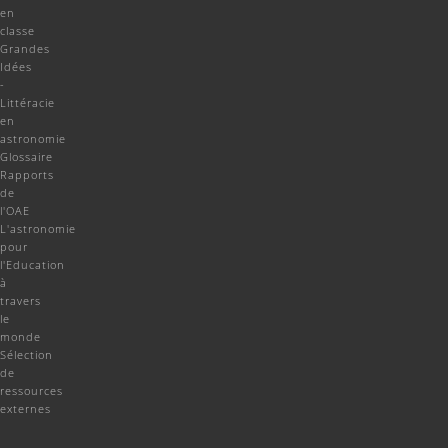
en
classe
Grandes
Idées
-
Littéracie
en
astronomie
Glossaire
Rapports
de
l'OAE
L'astronomie
pour
l'Education
à
travers
le
monde
Sélection
de
ressources
externes