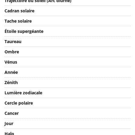
Trajectoire du soleil (Arc diurne)
Cadran solaire
Tache solaire
Étoile supergéante
Taureau
Ombre
Vénus
Année
Zénith
Lumière zodiacale
Cercle polaire
Cancer
Jour
Halo