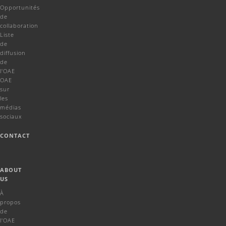
Opportunités
de
collaboration
Liste
de
diffusion
de
l'OAE
OAE
sur
les
médias
sociaux
CONTACT
ABOUT
US
À
propos
de
l'OAE