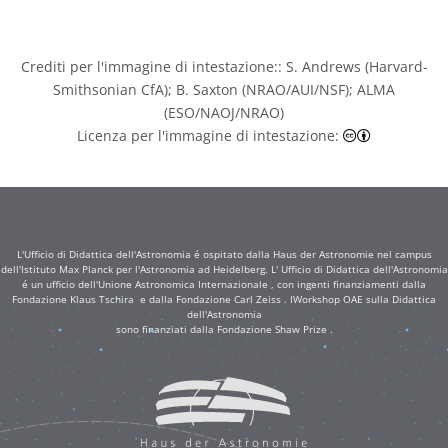
Crediti per l'immagine di intestazione:: S. Andrews (Harvard-
Smithsonian CfA); B. Saxton (NRAO/AUI/NSF); ALMA
(ESO/NAOJ/NRAO)
Creative Co
Licenza per l'immagine di intestazione:
L'Ufficio di Didattica dell'Astronomia é ospitato dalla Haus der Astronomie nel campus
dell'Istituto Max Planck per l'Astronomia ad Heidelberg. L' Ufficio di Didattica dell'Astronomia
é un ufficio dell'Unione Astronomica Internazionale , con ingenti finanziamenti dalla
Fondazione Klaus Tschira e dalla Fondazione Carl Zeiss . IWorkshop OAE sulla Didattica
dell'Astronomia
sono finanziati dalla Fondazione Shaw Prize .