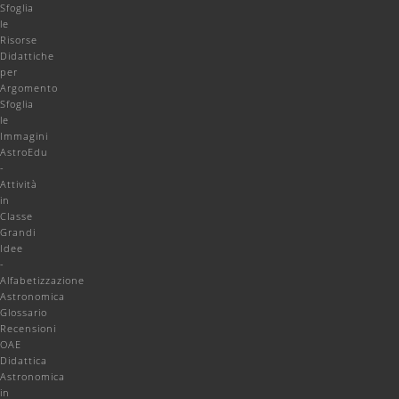
Sfoglia
le
Risorse
Didattiche
per
Argomento
Sfoglia
le
Immagini
AstroEdu
-
Attività
in
Classe
Grandi
Idee
-
Alfabetizzazione
Astronomica
Glossario
Recensioni
OAE
Didattica
Astronomica
in