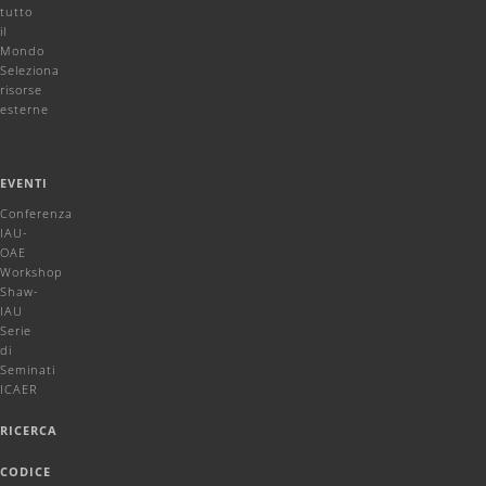
tutto
il
Mondo
Seleziona
risorse
esterne
EVENTI
Conferenza
IAU-
OAE
Workshop
Shaw-
IAU
Serie
di
Seminati
ICAER
RICERCA
CODICE