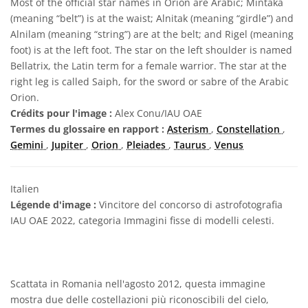
Most of the official star names in Orion are Arabic; Mintaka
(meaning “belt”) is at the waist; Alnitak (meaning “girdle”) and
Alnilam (meaning “string”) are at the belt; and Rigel (meaning
foot) is at the left foot. The star on the left shoulder is named
Bellatrix, the Latin term for a female warrior. The star at the
right leg is called Saiph, for the sword or sabre of the Arabic
Orion.
Crédits pour l'image :
Alex Conu/IAU OAE
Termes du glossaire en rapport :
Asterism
,
Constellation
,
Gemini
,
Jupiter
,
Orion
,
Pleiades
,
Taurus
,
Venus
Italien
Légende d'image :
Vincitore del concorso di astrofotografia
IAU OAE 2022, categoria Immagini fisse di modelli celesti.
Scattata in Romania nell'agosto 2012, questa immagine
mostra due delle costellazioni più riconoscibili del cielo,