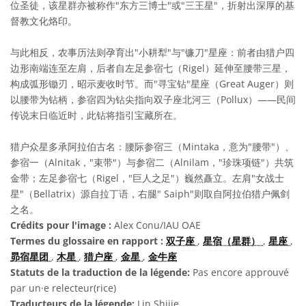
位圣徒，该星群亦被称作"东方三博士"或"三王星"，折射出深厚的基
督教文化烙印。
与此相反，农事历法则孕育出"小耕犁"与"镰刀"星座：前者由猎户四
边形南端连至左肩，后者自左足参宿七（Rigel）延伸至腰带三星，
构成弧形锄刃，昭示麦收时节。而"寻宝钻"星座（Great Auger）则
以腰带为钻柄，参宿四为钻尖指向双子座北河三（Pollux）——民间
传说末日临近时，此钻将指引宝藏所在。
猎户众星多承阿拉伯古名：腰际参宿三（Mintaka，意为"腰带"）、
参宿一（Alnitak，"束带"）与参宿二（Alnilam，"珍珠项链"）共筑
金带；左足参宿七（Rigel，"巨人之足"）巍然矗立。左肩"女战士
星"（Bellatrix）源自拉丁语，右腿" Saiph"则取自阿拉伯猎户佩剑
之名。
Crédits pour l'image :
Alex Conu/IAU OAE
Termes du glossaire en rapport :
双子座
,
星宿（星群）
,
星座
,
昴宿星团
,
木星
,
猎户座
,
金星
,
金牛座
Statuts de la traduction de la légende:
Pas encore approuvé
par un·e relecteur(rice)
Traducteurs de la légende:
Lin Shijie