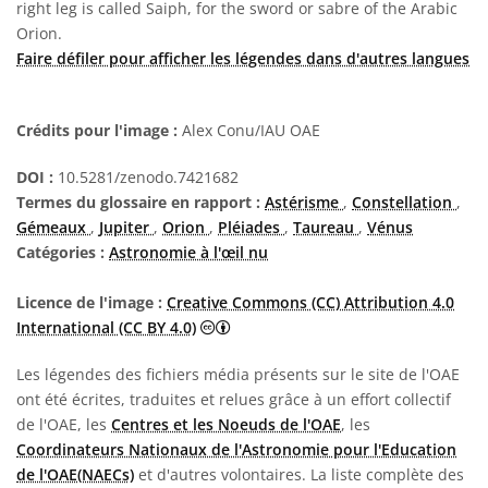
right leg is called Saiph, for the sword or sabre of the Arabic
Orion.
Faire défiler pour afficher les légendes dans d'autres langues
Crédits pour l'image :
Alex Conu/IAU OAE
DOI :
10.5281/zenodo.7421682
Termes du glossaire en rapport :
Astérisme
,
Constellation
,
Gémeaux
,
Jupiter
,
Orion
,
Pléiades
,
Taureau
,
Vénus
Catégories :
Astronomie à l'œil nu
Licence de l'image :
Creative Commons (CC) Attribution 4.0
Creative Commons (CC) Attribution 4
International (CC BY 4.0)
Les légendes des fichiers média présents sur le site de l'OAE
ont été écrites, traduites et relues grâce à un effort collectif
de l'OAE, les
Centres et les Noeuds de l'OAE
, les
Coordinateurs Nationaux de l'Astronomie pour l'Education
de l'OAE(NAECs)
et d'autres volontaires. La liste complète des