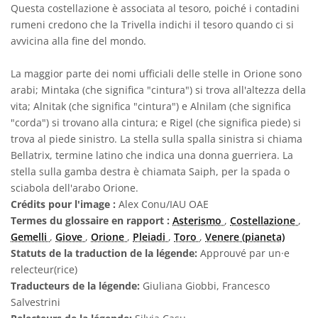
Questa costellazione è associata al tesoro, poiché i contadini
rumeni credono che la Trivella indichi il tesoro quando ci si
avvicina alla fine del mondo.
La maggior parte dei nomi ufficiali delle stelle in Orione sono
arabi; Mintaka (che significa "cintura") si trova all'altezza della
vita; Alnitak (che significa "cintura") e Alnilam (che significa
"corda") si trovano alla cintura; e Rigel (che significa piede) si
trova al piede sinistro. La stella sulla spalla sinistra si chiama
Bellatrix, termine latino che indica una donna guerriera. La
stella sulla gamba destra è chiamata Saiph, per la spada o
sciabola dell'arabo Orione.
Crédits pour l'image :
Alex Conu/IAU OAE
Termes du glossaire en rapport :
Asterismo
,
Costellazione
,
Gemelli
,
Giove
,
Orione
,
Pleiadi
,
Toro
,
Venere (pianeta)
Statuts de la traduction de la légende:
Approuvé par un·e
relecteur(rice)
Traducteurs de la légende:
Giuliana Giobbi, Francesco
Salvestrini