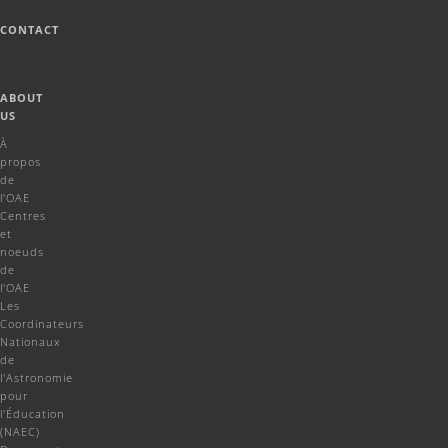
CONTACT
ABOUT
US
À
propos
de
l'OAE
Centres
et
noeuds
de
l'OAE
Les
Coordinateurs
Nationaux
de
l'Astronomie
pour
l'Éducation
(NAEC)