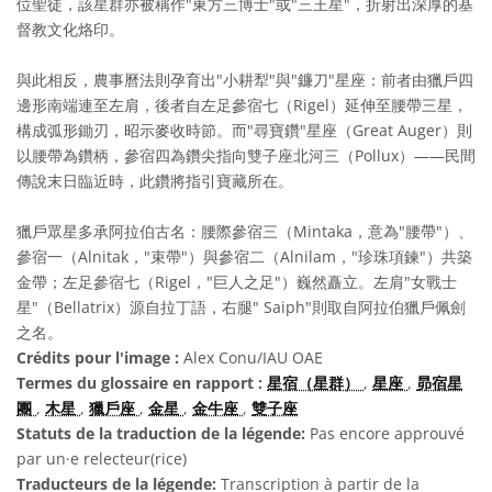
位聖徒，該星群亦被稱作"東方三博士"或"三王星"，折射出深厚的基
督教文化烙印。
與此相反，農事曆法則孕育出"小耕犁"與"鐮刀"星座：前者由獵戶四
邊形南端連至左肩，後者自左足參宿七（Rigel）延伸至腰帶三星，
構成弧形鋤刃，昭示麥收時節。而"尋寶鑽"星座（Great Auger）則
以腰帶為鑽柄，參宿四為鑽尖指向雙子座北河三（Pollux）——民間
傳說末日臨近時，此鑽將指引寶藏所在。
獵戶眾星多承阿拉伯古名：腰際參宿三（Mintaka，意為"腰帶"）、
參宿一（Alnitak，"束帶"）與參宿二（Alnilam，"珍珠項鍊"）共築
金帶；左足參宿七（Rigel，"巨人之足"）巍然矗立。左肩"女戰士
星"（Bellatrix）源自拉丁語，右腿" Saiph"則取自阿拉伯獵戶佩劍
之名。
Crédits pour l'image :
Alex Conu/IAU OAE
Termes du glossaire en rapport :
星宿（星群）
,
星座
,
昴宿星
團
,
木星
,
獵戶座
,
金星
,
金牛座
,
雙子座
Statuts de la traduction de la légende:
Pas encore approuvé
par un·e relecteur(rice)
Traducteurs de la légende:
Transcription à partir de la