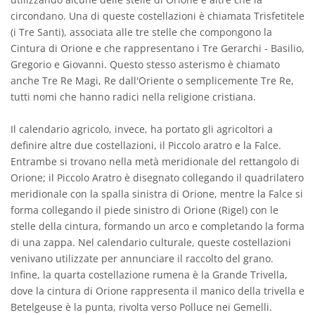
circondano. Una di queste costellazioni è chiamata Trisfetitele
(i Tre Santi), associata alle tre stelle che compongono la
Cintura di Orione e che rappresentano i Tre Gerarchi - Basilio,
Gregorio e Giovanni. Questo stesso asterismo è chiamato
anche Tre Re Magi, Re dall'Oriente o semplicemente Tre Re,
tutti nomi che hanno radici nella religione cristiana.
Il calendario agricolo, invece, ha portato gli agricoltori a
definire altre due costellazioni, il Piccolo aratro e la Falce.
Entrambe si trovano nella metà meridionale del rettangolo di
Orione; il Piccolo Aratro è disegnato collegando il quadrilatero
meridionale con la spalla sinistra di Orione, mentre la Falce si
forma collegando il piede sinistro di Orione (Rigel) con le
stelle della cintura, formando un arco e completando la forma
di una zappa. Nel calendario culturale, queste costellazioni
venivano utilizzate per annunciare il raccolto del grano.
Infine, la quarta costellazione rumena è la Grande Trivella,
dove la cintura di Orione rappresenta il manico della trivella e
Betelgeuse è la punta, rivolta verso Polluce nei Gemelli.