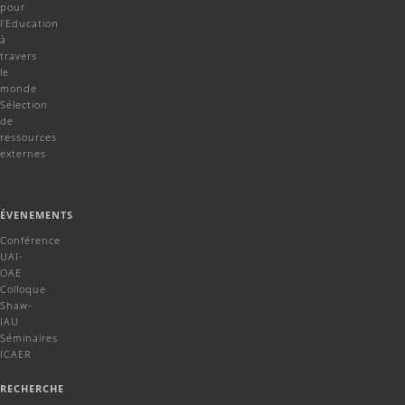
pour
l'Education
à
travers
le
monde
Sélection
de
ressources
externes
ÉVENEMENTS
Conférence
UAI-
OAE
Colloque
Shaw-
IAU
Séminaires
ICAER
RECHERCHE