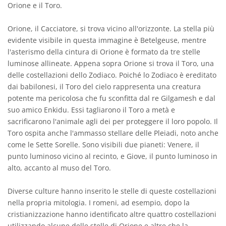
Orione e il Toro.
Orione, il Cacciatore, si trova vicino all'orizzonte. La stella più
evidente visibile in questa immagine è Betelgeuse, mentre
l'asterismo della cintura di Orione è formato da tre stelle
luminose allineate. Appena sopra Orione si trova il Toro, una
delle costellazioni dello Zodiaco. Poiché lo Zodiaco è ereditato
dai babilonesi, il Toro del cielo rappresenta una creatura
potente ma pericolosa che fu sconfitta dal re Gilgamesh e dal
suo amico Enkidu. Essi tagliarono il Toro a metà e
sacrificarono l'animale agli dei per proteggere il loro popolo. Il
Toro ospita anche l'ammasso stellare delle Pleiadi, noto anche
come le Sette Sorelle. Sono visibili due pianeti: Venere, il
punto luminoso vicino al recinto, e Giove, il punto luminoso in
alto, accanto al muso del Toro.
Diverse culture hanno inserito le stelle di queste costellazioni
nella propria mitologia. I romeni, ad esempio, dopo la
cristianizzazione hanno identificato altre quattro costellazioni
utilizzando alcune delle stelle di Orione e altre che la