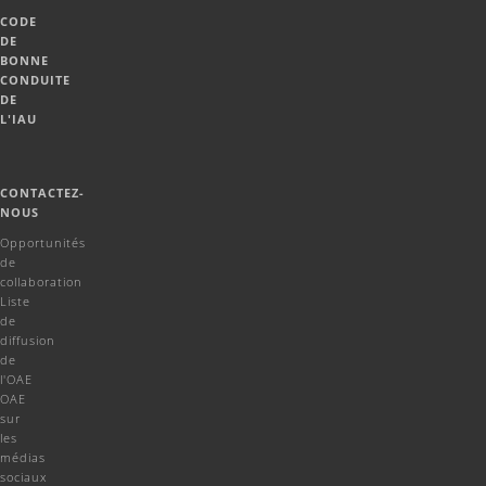
CODE
DE
BONNE
CONDUITE
DE
L'IAU
CONTACTEZ-
NOUS
Opportunités
de
collaboration
Liste
de
diffusion
de
l'OAE
OAE
sur
les
médias
sociaux