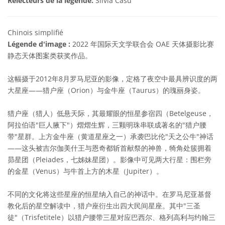
Relecteurs de la légende:
Silvia Casu
Chinois simplifié
Légende d'image :
2022 年国际天文学联合会 OAE 天体摄影比赛
静态天体图案类获奖作品。
这幅摄于2012年8月罗马尼亚的影像，定格了夜空中最具辨识度的两
大星座——猎户座（Orion）与金牛座（Taurus）的瑰丽身姿。
猎户座（猎人）低悬天际，其最耀眼的恒星参宿四（Betelgeuse，
阿拉伯语"巨人腋下"）熠熠生辉，三颗明珠串联成著名的"猎户腰
带"星群。上方金牛座（黄道星座之一）承袭巴比伦"天之公牛"神话
——这头被吉尔伽美什王与恩奇都斩首献祭的神兽，犄角处簇拥着
昴星团（Pleiades，七姊妹星团）。影像中可见两大行星：围栏旁
的金星（Venus）与牛首上方的木星（Jupiter）。
不同的文化将这些星座的恒星纳入自己的神话中。在罗马尼亚基督
教化后的星空解读中，猎户座衍生出四大民间星座。其中"三圣
徒"（Trisfetitele）以猎户腰带三星对应巴西尔、格列高利与约翰三