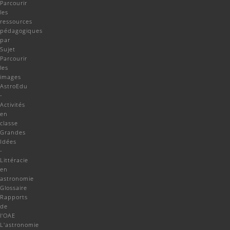
Parcourir
les
ressources
pédagogiques
par
Sujet
Parcourir
les
images
AstroEdu
-
Activités
en
classe
Grandes
Idées
-
Littéracie
en
astronomie
Glossaire
Rapports
de
l'OAE
L'astronomie