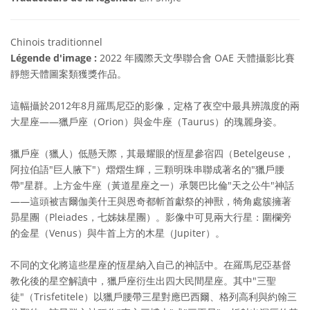
Chinois traditionnel
Légende d'image :
2022 年國際天文學聯合會 OAE 天體攝影比賽
靜態天體圖案類獲獎作品。
這幅攝於2012年8月羅馬尼亞的影像，定格了夜空中最具辨識度的兩
大星座——獵戶座（Orion）與金牛座（Taurus）的瑰麗身姿。
獵戶座（獵人）低懸天際，其最耀眼的恆星參宿四（Betelgeuse，
阿拉伯語"巨人腋下"）熠熠生輝，三顆明珠串聯成著名的"獵戶腰
帶"星群。上方金牛座（黃道星座之一）承襲巴比倫"天之公牛"神話
——這頭被吉爾伽美什王與恩奇都斬首獻祭的神獸，犄角處簇擁著
昴星團（Pleiades，七姊妹星團）。影像中可見兩大行星：圍欄旁
的金星（Venus）與牛首上方的木星（Jupiter）。
不同的文化將這些星座的恆星納入自己的神話中。在羅馬尼亞基督
教化後的星空解讀中，獵戶座衍生出四大民間星座。其中"三聖
徒"（Trisfetitele）以獵戶腰帶三星對應巴西爾、格列高利與約翰三