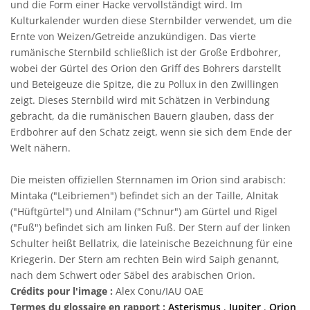
und die Form einer Hacke vervollständigt wird. Im
Kulturkalender wurden diese Sternbilder verwendet, um die
Ernte von Weizen/Getreide anzukündigen. Das vierte
rumänische Sternbild schließlich ist der Große Erdbohrer,
wobei der Gürtel des Orion den Griff des Bohrers darstellt
und Beteigeuze die Spitze, die zu Pollux in den Zwillingen
zeigt. Dieses Sternbild wird mit Schätzen in Verbindung
gebracht, da die rumänischen Bauern glauben, dass der
Erdbohrer auf den Schatz zeigt, wenn sie sich dem Ende der
Welt nähern.
Die meisten offiziellen Sternnamen im Orion sind arabisch:
Mintaka ("Leibriemen") befindet sich an der Taille, Alnitak
("Hüftgürtel") und Alnilam ("Schnur") am Gürtel und Rigel
("Fuß") befindet sich am linken Fuß. Der Stern auf der linken
Schulter heißt Bellatrix, die lateinische Bezeichnung für eine
Kriegerin. Der Stern am rechten Bein wird Saiph genannt,
nach dem Schwert oder Säbel des arabischen Orion.
Crédits pour l'image :
Alex Conu/IAU OAE
Termes du glossaire en rapport :
Asterismus
,
Jupiter
,
Orion