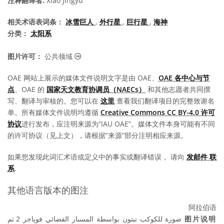
注释翻译者:
Xiao Jingyu
相关术语表词条：
冰雪巨人
,
外行星
,
巨行星
,
海神
分类：
太阳系
公共领域 图标
图片许可：
公共领域
OAE 网站上展示的媒体文件说明文字是由 OAE、
OAE 各中心与节
点
、OAE 的
国家天文教育协调员（NAECs）
和其他志愿者共同撰
写、翻译与审核的。您可以在
这里
查看我们翻译项目的完整致谢名
单。所有媒体文件说明均遵循
Creative Commons CC BY-4.0 许可
协议
进行发布，应注明来源为“IAU OAE”。媒体文件本身可能有不同
的许可协议（见上文），请根据“来源”部分注明相应来源。
如果您发现此词汇术语或定义中的事实或翻译错误， 请向
发邮件 联
系
.
其他语言版本的图注
阿拉伯语
صورة للكوكب نبتون بواسطة المسبار الفضائي فوياجر 2 تم
图片说明