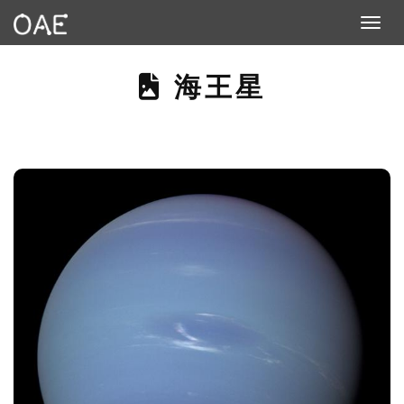
Toggle n
THIS PAGE DE
海王星