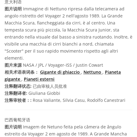
意大利语
图片说明
Immagine di Nettuno ripresa dalla telecamera ad
angolo ristretto del Voyager 2 nell'agosto 1989. La Grande
Macchia Scura, fiancheggiata da cirri, è al centro. Una
tempesta scura più piccola, la Macchia Scura Junior, sta
entrando nella visuale dal basso a sinistra ruotando. Inoltre, è
visibile una macchia di cirri bianchi a nord, chiamata
"Scooter" per il suo rapido movimento rispetto agli altri
elementi.
图片来源
NASA / JPL / Voyager-ISS / Justin Cowart
相关术语表词条：
Gigante di ghiaccio
,
Nettuno
,
Pianeta
gigante
,
Pianeti esterni
注释翻译状态:
已由审核人员批准
注释翻译者:
Giuliana Giobbi
注释审校者：:
Rosa Valiante, Silvia Casu, Rodolfo Canestrari
巴西葡萄牙语
图片说明
Imagem de Netuno feita pela câmera de ângulo
estreito da Voyager 2 em agosto de 1989. A Grande Mancha