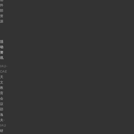
外
部
资
源
活
动
资
讯
IAU-
OAE
天
文
教
育
会
议
邵
逸
夫-
IAU
研