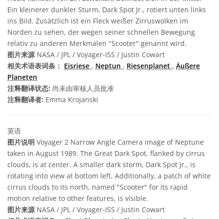
Ein kleinerer dunkler Sturm, Dark Spot Jr., rotiert unten links
ins Bild. Zusätzlich ist ein Fleck weißer Zirruswolken im
Norden zu sehen, der wegen seiner schnellen Bewegung
relativ zu anderen Merkmalen "Scooter" genannt wird.
图片来源
NASA / JPL / Voyager-ISS / Justin Cowart
相关术语表词条：
Eisriese
,
Neptun
,
Riesenplanet
,
Äußere
Planeten
注释翻译状态:
尚未由审核人员批准
注释翻译者:
Emma Krojanski
英语
图片说明
Voyager 2 Narrow Angle Camera image of Neptune
taken in August 1989. The Great Dark Spot, flanked by cirrus
clouds, is at center. A smaller dark storm, Dark Spot Jr., is
rotating into view at bottom left. Additionally, a patch of white
cirrus clouds to its north, named "Scooter" for its rapid
motion relative to other features, is visible.
图片来源
NASA / JPL / Voyager-ISS / Justin Cowart