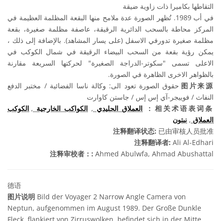
التقاطها بكاميرا ذات زاوية ضيقة
في أب 1989. تُظهر الصورة عدة ملامح منها البقعة المظلمة العظيمة في
المركز محاطة بالسحب الدائرية الرقيقة، عاصفة مظلمة صغيرة، بقعة
مظلمة صغيرة تدورفي الاسفل (على يسار المشاهد). بالإضافة إلى ذلك ،
يمكن رؤية بقعة من السحب البيضاء الرقيقة في شمال الكوكب في
الاعلى تسمى "سكوتر-الدراجة الصغيرة" لحركتها السريعة مقارنة
بالظواهر الاخرى الظاهرة في الصورة.
حقوق الصورة تعود الى: وكالة ناسا الفضائية / مختبر الدفع
图片来源
النفاث / فوييجر-آي إس إس / جاستن كاوارت
الكوكب
,
الكواكب الخارجية
,
العملاق الجليدي
相关术语表词条：
نبتون
,
العملاق
注释翻译状态:
已由审核人员批准
注释翻译者:
Ali Al-Edhari
注释审校者：:
Ahmed Abulwfa, Ahmad Abushattal
德语
图片说明
Bild der Voyager 2 Narrow Angle Camera von
Neptun, aufgenommen im August 1989. Der Große Dunkle
Fleck, flankiert von Zirruswolken, befindet sich in der Mitte.