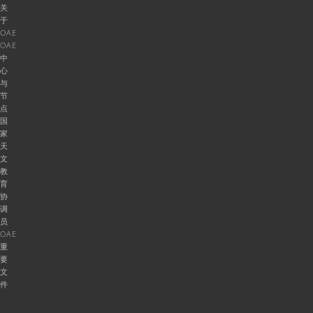
关
于
OAE
OAE
中
心
与
节
点
国
家
天
文
教
育
协
调
员
OAE
重
要
文
件