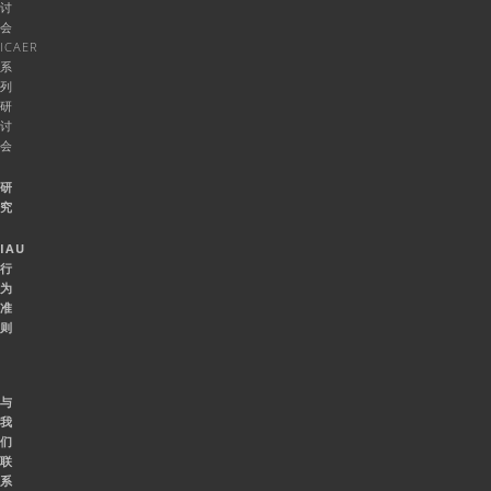
讨
会
ICAER
系
列
研
讨
会
研
究
IAU
行
为
准
则
与
我
们
联
系