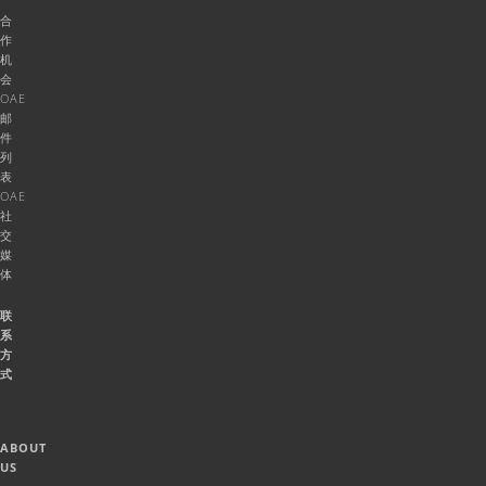
合
作
机
会
OAE
邮
件
列
表
OAE
社
交
媒
体
联
系
方
式
ABOUT
US