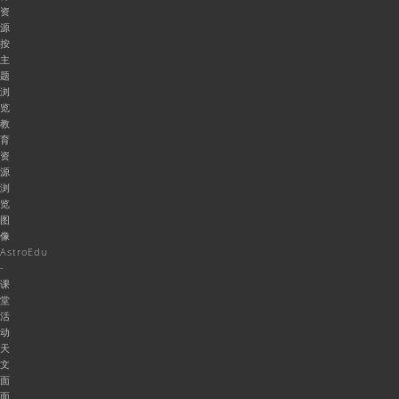
资
源
按
主
题
浏
览
教
育
资
源
浏
览
图
像
AstroEdu
-
课
堂
活
动
天
文
面
面