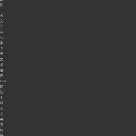
观
-
天
文
学
核
心
素
养
天
文
术
语
表
OAE
综
述
全
球
天
文
教
育
精
选