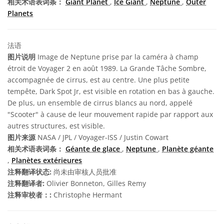
相关术语表词条：
Giant Planet
,
Ice Giant
,
Neptune
,
Outer
Planets
法语
图片说明
Image de Neptune prise par la caméra à champ
étroit de Voyager 2 en août 1989. La Grande Tâche Sombre,
accompagnée de cirrus, est au centre. Une plus petite
tempête, Dark Spot Jr, est visible en rotation en bas à gauche.
De plus, un ensemble de cirrus blancs au nord, appelé
"Scooter" à cause de leur mouvement rapide par rapport aux
autres structures, est visible.
图片来源
NASA / JPL / Voyager-ISS / Justin Cowart
相关术语表词条：
Géante de glace
,
Neptune
,
Planète géante
,
Planètes extérieures
注释翻译状态:
尚未由审核人员批准
注释翻译者:
Olivier Bonneton, Gilles Remy
注释审校者：:
Christophe Hermant