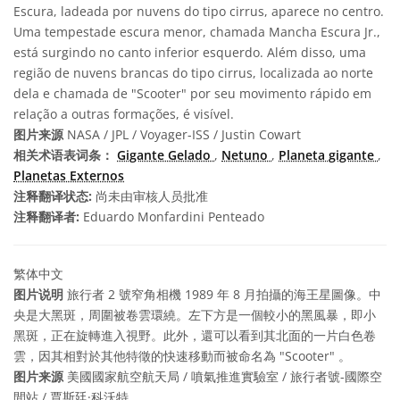
Escura, ladeada por nuvens do tipo cirrus, aparece no centro.
Uma tempestade escura menor, chamada Mancha Escura Jr.,
está surgindo no canto inferior esquerdo. Além disso, uma
região de nuvens brancas do tipo cirrus, localizada ao norte
dela e chamada de "Scooter" por seu movimento rápido em
relação a outras formações, é visível.
图片来源
NASA / JPL / Voyager-ISS / Justin Cowart
相关术语表词条：
Gigante Gelado
,
Netuno
,
Planeta gigante
,
Planetas Externos
注释翻译状态:
尚未由审核人员批准
注释翻译者:
Eduardo Monfardini Penteado
繁体中文
图片说明
旅行者 2 號窄角相機 1989 年 8 月拍攝的海王星圖像。中
央是大黑斑，周圍被卷雲環繞。左下方是一個較小的黑風暴，即小
黑斑，正在旋轉進入視野。此外，還可以看到其北面的一片白色卷
雲，因其相對於其他特徵的快速移動而被命名為 "Scooter" 。
图片来源
美國國家航空航天局 / 噴氣推進實驗室 / 旅行者號-國際空
間站 / 賈斯廷·科沃特