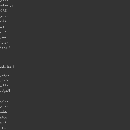
مراجعات
OAE
تعليم
الفلك
حول
العالم
اختيار
موارد
خارجية
الفعاليات
مؤتمر
الاتحاد
الفلكي
الدولي
–
مكتب
تعليم
الفلك
ورش
عمل
شو-