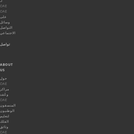
لـ
OAE
OAE
على
وسائل
التواصل
الاجتماعي
تواصل
ABOUT
US
حول
OAE
مراكز
وعُقد
OAE
المنسقون
الوطنيون
لتعليم
الفلك
وثائق
OAE