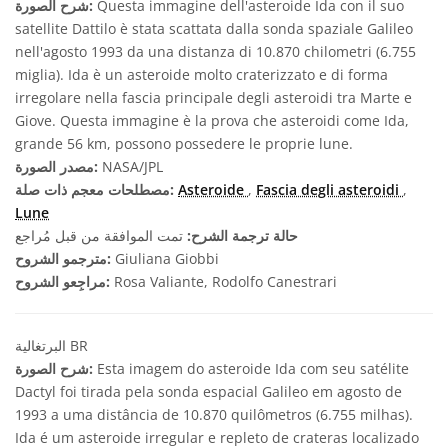
Questa immagine dell'asteroide Ida con il suo
شرح الصورة:
satellite Dattilo è stata scattata dalla sonda spaziale Galileo
nell'agosto 1993 da una distanza di 10.870 chilometri (6.755
miglia). Ida è un asteroide molto craterizzato e di forma
irregolare nella fascia principale degli asteroidi tra Marte e
Giove. Questa immagine è la prova che asteroidi come Ida,
grande 56 km, possono possedere le proprie lune.
NASA/JPL
مصدر الصورة:
,
Fascia degli asteroidi
,
Asteroide
مصطلحات معجم ذات صلة:
Lune
حالة ترجمة الشرح:
تمت الموافقة من قبل مُراجع
Giuliana Giobbi
مترجمو الشروح:
Rosa Valiante, Rodolfo Canestrari
مراجِعو الشروح:
البرتغالية BR
Esta imagem do asteroide Ida com seu satélite
شرح الصورة:
Dactyl foi tirada pela sonda espacial Galileo em agosto de
1993 a uma distância de 10.870 quilômetros (6.755 milhas).
Ida é um asteroide irregular e repleto de crateras localizado