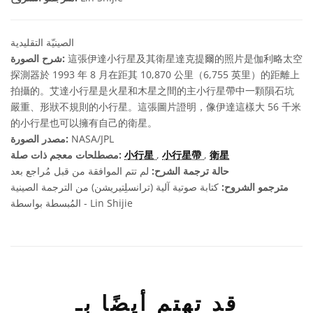
الصينيّة التقليدية
這張伊達小行星及其衛星達克提爾的照片是伽利略太空
شرح الصورة:
探測器於 1993 年 8 月在距其 10,870 公里（6,755 英里）的距離上
拍攝的。艾達小行星是火星和木星之間的主小行星帶中一顆隕石坑
嚴重、形狀不規則的小行星。這張圖片證明，像伊達這樣大 56 千米
的小行星也可以擁有自己的衛星。
NASA/JPL
مصدر الصورة:
衛星
,
小行星帶
,
小行星
مصطلحات معجم ذات صلة:
حالة ترجمة الشرح:
لم تتم الموافقة من قبل مُراجع بعد
مترجمو الشروح:
كتابة صوتية آلية (ترانسلِتيريشن) من الترجمة الصينية
المُبسطة بواسطة - Lin Shijie
قد تهتم أيضًا بـ