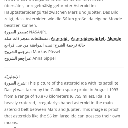
übersäter, unregelmäßig geformter Asteroid im
Hauptasteroidengürtel zwischen Mars und Jupiter. Das Bild
zeigt, dass Asteroiden wie die 56 km große Ida eigene Monde
besitzen können.
NASA/JPL
مصدر الصورة:
Monde
,
Asteroidengürtel
,
Asteroid
مصطلحات معجم ذات صلة:
حالة ترجمة الشرح:
تمت الموافقة من قبل مُراجع
Markus Pössel
مترجمو الشروح:
Anna Sippel
مراجِعو الشروح:
الإنجليزيّة
This picture of the asteroid Ida with its satellite
شرح الصورة:
Dactyl was taken by the Galileo space probe in August 1993
from a range of 10,870 kilometers (6,755 miles). Ida is a
heavily cratered, irregularly shaped asteroid in the main
asteroid belt between Mars and Jupiter. This image is proof
that asteroids like the 56 km large Ida can possess their own
moons.