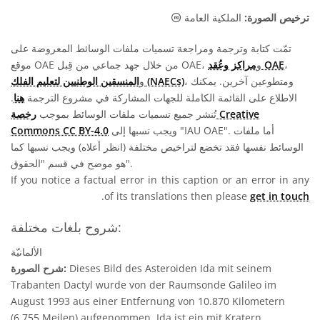
الملكية العامة أيقونات
ترخيص الصورة:
الملكية العامة
تمّت كتابة وترجمة ومراجعة تسميات ملفات الوسائط المعروضة على
،
مراكز وعُقد OAE
موقع OAE من خلال جهد جماعي من قِبل OAE، و
، ومتطوعين آخرين. يمكنك
المنسقين الوطنيين لتعليم الفلك (NAECs)
و
الاطلاع على القائمة الكاملة للجهات المشاركة في مشروع الترجمة
هنا
.
تُنشر جميع تسميات ملفات الوسائط بموجب
رخصة Creative
ويجب نسبها إلى "IAU OAE". أما ملفات
Commons CC BY-4.0
الوسائط نفسها فقد تخضع لتراخيص مختلفة (انظر أعلاه) ويجب نسبها كما
هو موضح في قسم "الحقوق".
If you notice a factual error in this caption or an error in any
.
of its translations then please
get in touch
شروح بلغات مختلفة:
الألمانيّة
Dieses Bild des Asteroiden Ida mit seinem
شرح الصورة:
Trabanten Dactyl wurde von der Raumsonde Galileo im
August 1993 aus einer Entfernung von 10.870 Kilometern
(6.755 Meilen) aufgenommen. Ida ist ein mit Kratern