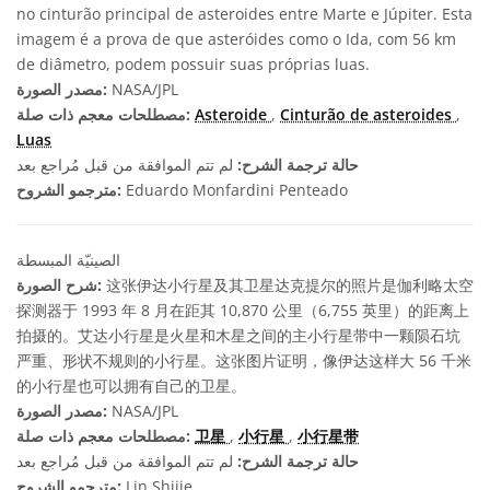
no cinturão principal de asteroides entre Marte e Júpiter. Esta
imagem é a prova de que asteróides como o Ida, com 56 km
de diâmetro, podem possuir suas próprias luas.
NASA/JPL
مصدر الصورة:
,
Cinturão de asteroides
,
Asteroide
مصطلحات معجم ذات صلة:
Luas
حالة ترجمة الشرح:
لم تتم الموافقة من قبل مُراجع بعد
Eduardo Monfardini Penteado
مترجمو الشروح:
الصينيّة المبسطة
这张伊达小行星及其卫星达克提尔的照片是伽利略太空
شرح الصورة:
探测器于 1993 年 8 月在距其 10,870 公里（6,755 英里）的距离上
拍摄的。艾达小行星是火星和木星之间的主小行星带中一颗陨石坑
严重、形状不规则的小行星。这张图片证明，像伊达这样大 56 千米
的小行星也可以拥有自己的卫星。
NASA/JPL
مصدر الصورة:
小行星带
,
小行星
,
卫星
مصطلحات معجم ذات صلة:
حالة ترجمة الشرح:
لم تتم الموافقة من قبل مُراجع بعد
Lin Shijie
مترجمو الشروح: