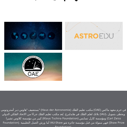
يستضيف "هاوس دير أسترونومي" (Haus der Astronomie) مكتب تعليم الفلك (OAE) في حرم معهد ماكس
بلانك لعلم الفلك في هايدلبرغ. يُعد مكتب تعليم الفلك جزءًا من الاتحاد الفلكي الدولي (IAU)، ويحظى بتمويل
كبير من مؤسسة كلاوس تشيرا (Klaus Tschira Foundation) ومؤسسة كارل تسايس (Carl Zeiss
Foundation). أما ورش العمل التعليمية IAU-Shaw فهي ممولة من قبل مؤسسة جائزة شو (Shaw Prize
Foundation).