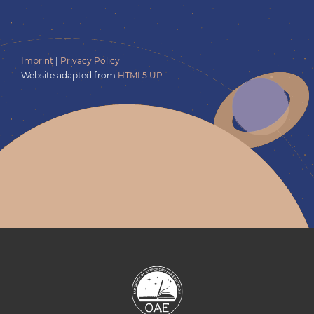
Imprint
|
Privacy Policy
Website adapted from
HTML5 UP