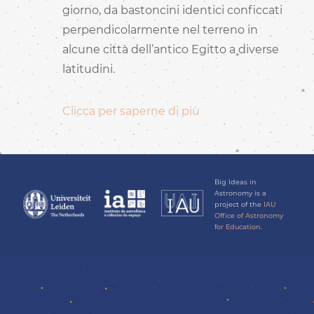
giorno, da bastoncini identici conficcati
perpendicolarmente nel terreno in
alcune città dell’antico Egitto a diverse
latitudini.
Clicca per saperne di più
Big Ideas in
Astronomy is a
project of the
IAU
Office of Astronomy
for Education.