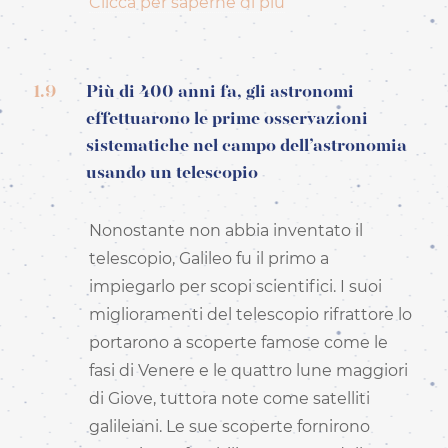
Clicca per saperne di più
1.9
Più di 400 anni fa, gli astronomi
effettuarono le prime osservazioni
sistematiche nel campo dell’astronomia
usando un telescopio
Nonostante non abbia inventato il
telescopio, Galileo fu il primo a
impiegarlo per scopi scientifici. I suoi
miglioramenti del telescopio rifrattore lo
portarono a scoperte famose come le
fasi di Venere e le quattro lune maggiori
di Giove, tuttora note come satelliti
galileiani. Le sue scoperte fornirono