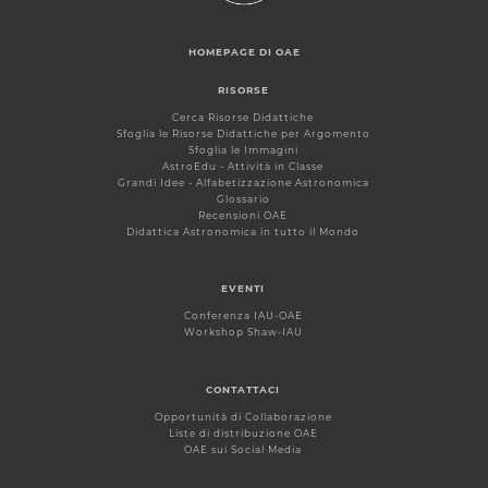
HOMEPAGE DI OAE
RISORSE
Cerca Risorse Didattiche
Sfoglia le Risorse Didattiche per Argomento
Sfoglia le Immagini
AstroEdu - Attività in Classe
Grandi Idee - Alfabetizzazione Astronomica
Glossario
Recensioni OAE
Didattica Astronomica in tutto il Mondo
EVENTI
Conferenza IAU-OAE
Workshop Shaw-IAU
CONTATTACI
Opportunità di Collaborazione
Liste di distribuzione OAE
OAE sui Social Media