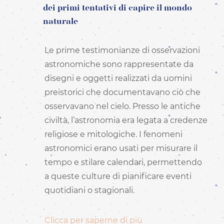
DEUTSCH
dei primi tentativi di capire il mondo
ES - SPAGNOLO -
naturale
ESPAÑOL
FR - FRANCESE -
FRANÇAIS
Le prime testimonianze di osservazioni
HI - HINDI - हिंदी
astronomiche sono rappresentate da
IT - ITALIANO
disegni e oggetti realizzati da uomini
PT-PT - PORTOGHESE
PT - PORTUGUÊS PT
preistorici che documentavano ciò che
RO - RUMENO -
osservavano nel cielo. Presso le antiche
ROMÂNĂ
civiltà, l’astronomia era legata a credenze
ZH-HANS - CINESE
SEMPLIFICATO - 简体中
religiose e mitologiche. I fenomeni
文
astronomici erano usati per misurare il
ZH-HANT - CINESE
TRADIZIONALE - 繁體中
tempo e stilare calendari, permettendo
文
a queste culture di pianificare eventi
quotidiani o stagionali.
Clicca per saperne di più