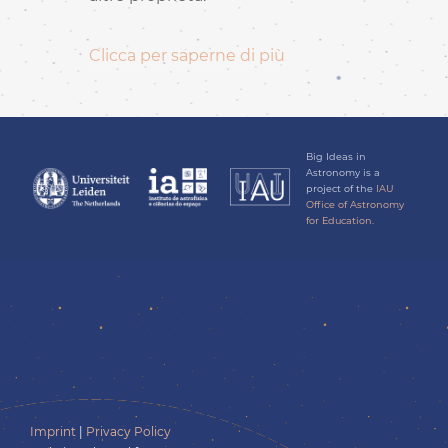
Clicca per saperne di più
Big Ideas in
Astronomy is a
project of the
IAU
Office of Astronomy
for Education.
Imprint
|
Privacy Policy