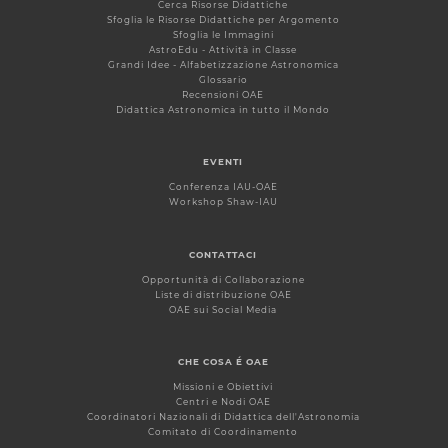
Cerca Risorse Didattiche
Sfoglia le Risorse Didattiche per Argomento
Sfoglia le Immagini
AstroEdu - Attività in Classe
Grandi Idee - Alfabetizzazione Astronomica
Glossario
Recensioni OAE
Didattica Astronomica in tutto il Mondo
EVENTI
Conferenza IAU-OAE
Workshop Shaw-IAU
CONTATTACI
Opportunità di Collaborazione
Liste di distribuzione OAE
OAE sui Social Media
CHE COSA É OAE
Missioni e Obiettivi
Centri e Nodi OAE
Coordinatori Nazionali di Didattica dell'Astronomia
Comitato di Coordinamento