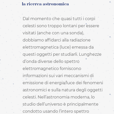
DEUTSCH
la ricerca astronomica
ES - SPAGNOLO -
ESPAÑOL
FR - FRANCESE -
Dal momento che quasi tutti i corpi
FRANÇAIS
celesti sono troppo lontani per essere
HI - HINDI - हिंदी
visitati (anche con una sonda),
IT - ITALIANO
dobbiamo affidarci alla radiazione
PT-PT - PORTOGHESE
PT - PORTUGUÊS PT
elettromagnetica (luce) emessa da
RO - RUMENO -
questi oggetti per studiarli. Lunghezze
ROMÂNĂ
d’onda diverse dello spettro
ZH-HANS - CINESE
SEMPLIFICATO - 简体中
elettromagnetico forniscono
文
informazioni sui vari meccanismi di
ZH-HANT - CINESE
TRADIZIONALE - 繁體中
emissione di energia/luce dei fenomeni
文
astronomici e sulla natura degli oggetti
celesti. Nell’astronomia moderna, lo
studio dell’universo è principalmente
condotto usando l’intero spettro